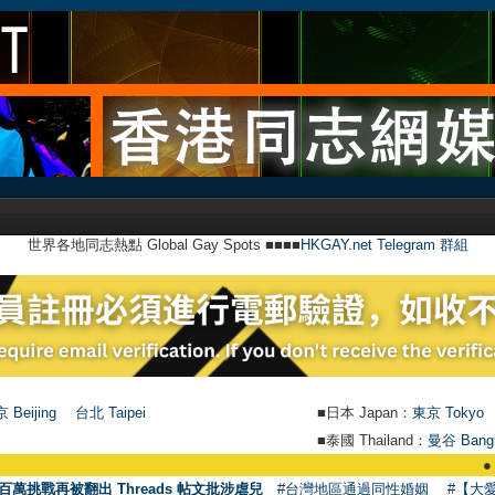
世界各地同志熱點 Global Gay Spots ■■■■
HKGAY.net Telegram 群組
 Beijing
台北 Taipei
■日本 Japan：
東京 Tokyo
■泰國 Thailand：
曼谷 Bang
●
【號外】HK
百萬挑戰再被翻出 Threads 帖文批涉虐兒
#台灣地區通過同性婚姻
#【大