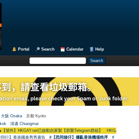
Portal
Search
Calendar
Help
大阪 Osaka
京都 Kyoto
kok
清邁 Chiangmai
】HKGAY.net已啟動自家製【群聚Telegram群組】 HKGAY.net has already opene
愛同行】香港國泰男男廣告
#【恐同矮仔】擾亂香港機場秩序
#