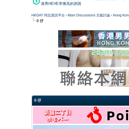
港男HEHE率漸高的原因
HKGAY 同志資訊平台
›
Main Discussions 主版討論
›
Hong K
0 仔
0 Vote(s) - 0 Average
1
2
3
4
5
0 仔