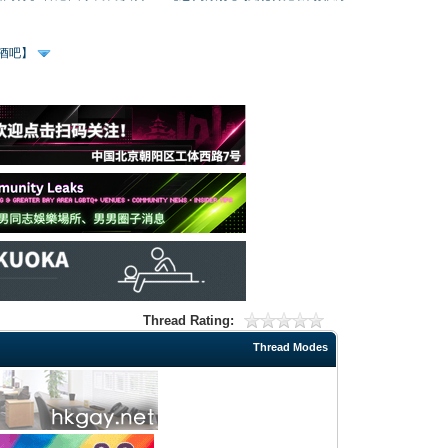
、酒吧】
Thread Rating:
Thread Modes