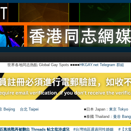
世界各地同志熱點 Global Gay Spots ■■■■
HKGAY.net Telegram 群組
 Beijing
台北 Taipei
■日本 Japan：
東京 Tokyo
■泰國 Thailand：
曼谷 Bang
●
【號外
百萬挑戰再被翻出 Threads 帖文批涉虐兒
#台灣地區通過同性婚姻
#【大