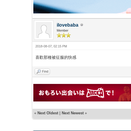
ilovebaba
Member
2018-08-07, 02:15 PM
喜歡那種被征服的快感
Find
«
Next Oldest
|
Next Newest
»