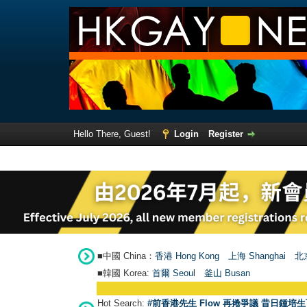
Hello There, Guest!
Login
Register
■中國 China：
香港 Hong Kong
上海 Shanghai
北京
■韓國 Korea:
首爾 Seou
l
釜山 Busan
Hot Search:
#前香港先生 Flow 再捲爭議 昔日鍾培生