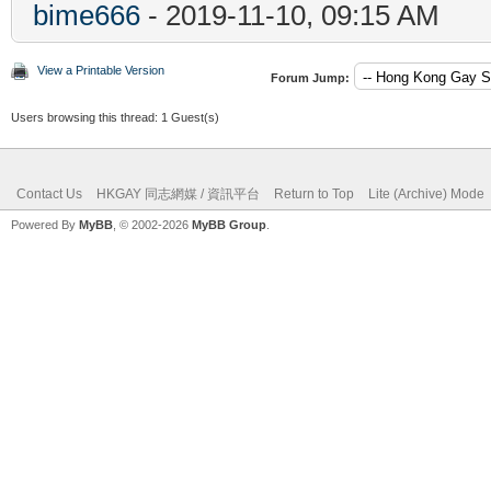
bime666
- 2019-11-10, 09:15 AM
View a Printable Version
Forum Jump:
Users browsing this thread: 1 Guest(s)
Contact Us
HKGAY 同志網媒 / 資訊平台
Return to Top
Lite (Archive) Mode
Powered By
MyBB
, © 2002-2026
MyBB Group
.