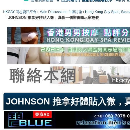
國泰男男廣告
#【恐同矮仔】擾亂香港機場秩序
#港男H
HKGAY 同志資訊平台
›
Main Discussions 主版討論
›
Hong Kong Gay Spas
JOHNSON 推拿好體貼入微，真係一個難得嘅玩家恩物
ge
JOHNSON 推拿好體貼入微