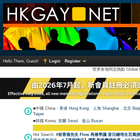
Hello There, Guest!
Login
Register
世界各地同志熱點 Global Ga
■中國 China：
香港 Hong Kong
上海 Shanghai
北京 Beij
Taipei
■韓國 Korea:
首爾 Seou
l
釜山 Busan
Hot Search:
#前香港先生 Flow 再捲爭議 昔日鍾培生百萬挑