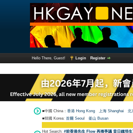
Hello There, Guest!
Login
Register
■中國 China：
香港 Hong Kong
上海 Shanghai
北京
■韓國 Korea:
首爾 Seou
l
釜山 Busan
Hot Search:
#前香港先生 Flow 再捲爭議 昔日鍾培生