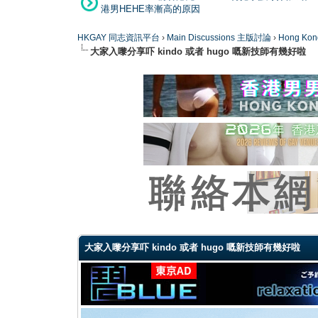
港男HEHE率漸高的原因
HKGAY 同志資訊平台
›
Main Discussions 主版討論
›
Hong K
大家入嚟分享吓 kindo 或者 hugo 嘅新技師有幾好啦
0 Vote(s) - 0 Average
1
2
3
4
5
大家入嚟分享吓 kindo 或者 hugo 嘅新技師有幾好啦