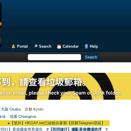
Portal
Search
Calendar
Help
大阪 Osaka
京都 Kyoto
kok
清邁 Chiangmai
【號外】HKGAY.net已啟動自家製【群聚Telegram群組】 HKGAY.net has already op
愛同行】香港國泰男男廣告
#【恐同矮仔】擾亂香港機場秩序
#