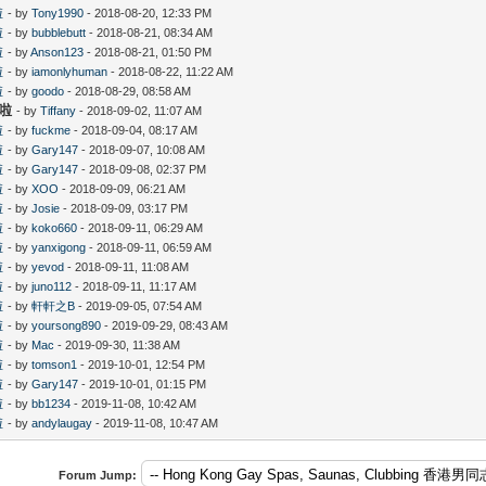
啦
- by
Tony1990
- 2018-08-20, 12:33 PM
啦
- by
bubblebutt
- 2018-08-21, 08:34 AM
啦
- by
Anson123
- 2018-08-21, 01:50 PM
啦
- by
iamonlyhuman
- 2018-08-22, 11:22 AM
啦
- by
goodo
- 2018-08-29, 08:58 AM
好啦
- by
Tiffany
- 2018-09-02, 11:07 AM
啦
- by
fuckme
- 2018-09-04, 08:17 AM
啦
- by
Gary147
- 2018-09-07, 10:08 AM
啦
- by
Gary147
- 2018-09-08, 02:37 PM
啦
- by
XOO
- 2018-09-09, 06:21 AM
啦
- by
Josie
- 2018-09-09, 03:17 PM
啦
- by
koko660
- 2018-09-11, 06:29 AM
啦
- by
yanxigong
- 2018-09-11, 06:59 AM
啦
- by
yevod
- 2018-09-11, 11:08 AM
啦
- by
juno112
- 2018-09-11, 11:17 AM
啦
- by
軒軒之B
- 2019-09-05, 07:54 AM
啦
- by
yoursong890
- 2019-09-29, 08:43 AM
啦
- by
Mac
- 2019-09-30, 11:38 AM
啦
- by
tomson1
- 2019-10-01, 12:54 PM
啦
- by
Gary147
- 2019-10-01, 01:15 PM
啦
- by
bb1234
- 2019-11-08, 10:42 AM
啦
- by
andylaugay
- 2019-11-08, 10:47 AM
Forum Jump: