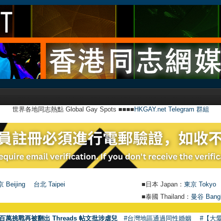
世界各地同志熱點 Global Gay Spots ■■■■
HKGAY.net Telegram 群組
 Beijing
台北 Taipei
■日本 Japan：
東京 Tokyo
■泰國 Thailand：
曼谷 Bang
●
百萬挑戰再被翻出 Threads 帖文批涉虐兒
#台灣地區通過同性婚姻
#【大