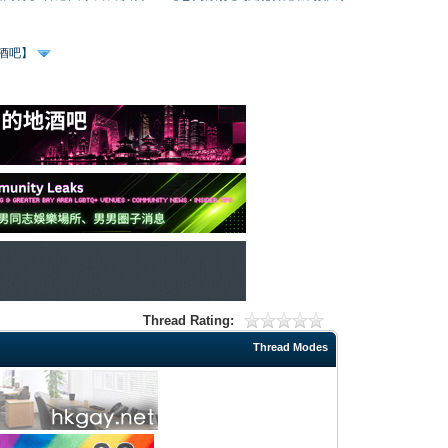
、酒吧】
Thread Rating:
Thread Modes