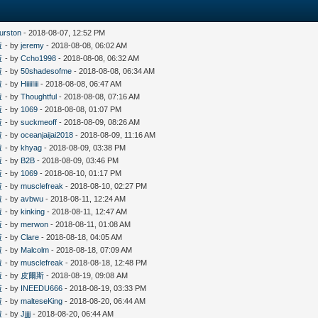
hurston
- 2018-08-07, 12:52 PM
啦
- by
jeremy
- 2018-08-08, 06:02 AM
啦
- by
Ccho1998
- 2018-08-08, 06:32 AM
啦
- by
50shadesofme
- 2018-08-08, 06:34 AM
啦
- by
HiiiiIiii
- 2018-08-08, 06:47 AM
啦
- by
Thoughtful
- 2018-08-08, 07:16 AM
啦
- by
1069
- 2018-08-08, 01:07 PM
啦
- by
suckmeoff
- 2018-08-09, 08:26 AM
啦
- by
oceanjaijai2018
- 2018-08-09, 11:16 AM
啦
- by
khyag
- 2018-08-09, 03:38 PM
啦
- by
B2B
- 2018-08-09, 03:46 PM
啦
- by
1069
- 2018-08-10, 01:17 PM
啦
- by
musclefreak
- 2018-08-10, 02:27 PM
啦
- by
avbwu
- 2018-08-11, 12:24 AM
啦
- by
kinking
- 2018-08-11, 12:47 AM
啦
- by
merwon
- 2018-08-11, 01:08 AM
啦
- by
Clare
- 2018-08-18, 04:05 AM
啦
- by
Malcolm
- 2018-08-18, 07:09 AM
啦
- by
musclefreak
- 2018-08-18, 12:48 PM
啦
- by
皮爾斯
- 2018-08-19, 09:08 AM
啦
- by
INEEDU666
- 2018-08-19, 03:33 PM
啦
- by
malteseKing
- 2018-08-20, 06:44 AM
啦
- by
Jjjjj
- 2018-08-20, 06:44 AM