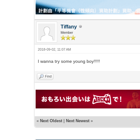
Tiffany
Member
2018-09-02, 11:07 AM
I wanna try some young boy!!!!!
Find
«
Next Oldest
|
Next Newest
»