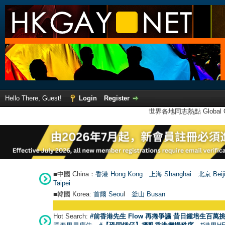
Hello There, Guest!
Login
Register
世界各地同志熱點 Global Ga
■中國 China：
香港 Hong Kong
上海 Shanghai
北京 Beij
Taipei
■韓國 Korea:
首爾 Seou
l
釜山 Busan
Hot Search:
#前香港先生 Flow 再捲爭議 昔日鍾培生百萬挑