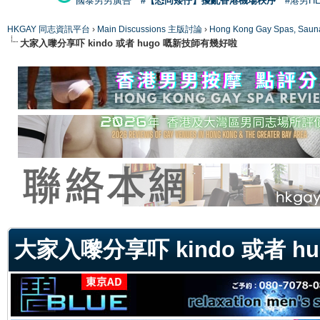
國泰男男廣告
#【恐同矮仔】擾亂香港機場秩序
#港男H
HKGAY 同志資訊平台
›
Main Discussions 主版討論
›
Hong Kong Gay Spas
大家入嚟分享吓 kindo 或者 hugo 嘅新技師有幾好啦
ge
大家入嚟分享吓 kindo 或者 