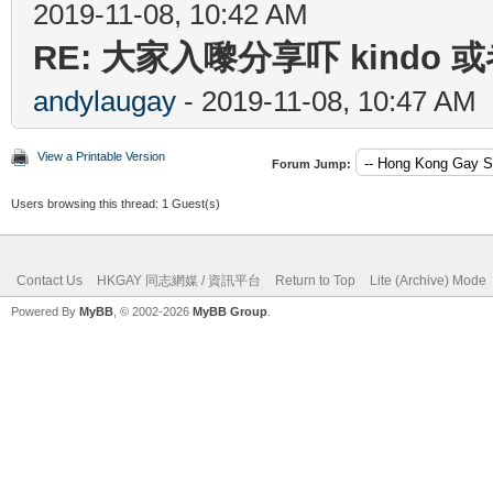
2019-11-08, 10:42 AM
RE: 大家入嚟分享吓 kindo 
andylaugay
- 2019-11-08, 10:47 AM
View a Printable Version
Forum Jump:
Users browsing this thread: 1 Guest(s)
Contact Us
HKGAY 同志網媒 / 資訊平台
Return to Top
Lite (Archive) Mode
Powered By
MyBB
, © 2002-2026
MyBB Group
.