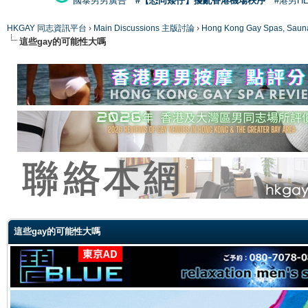
國泰男男廣告
#【恐同矮仔】擾亂香港機場秩序
#港男H
HKGAY 同志資訊平台
›
Main Discussions 主版討論
›
Hong Kong Gay Spas
這些gay的可能性大嗎
ge
這些gay的可能性大嗎