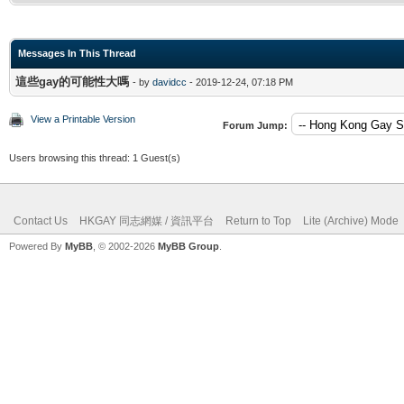
Messages In This Thread
這些gay的可能性大嗎
- by
davidcc
- 2019-12-24, 07:18 PM
View a Printable Version
Forum Jump:
Users browsing this thread: 1 Guest(s)
Contact Us
HKGAY 同志網媒 / 資訊平台
Return to Top
Lite (Archive) Mode
Powered By
MyBB
, © 2002-2026
MyBB Group
.