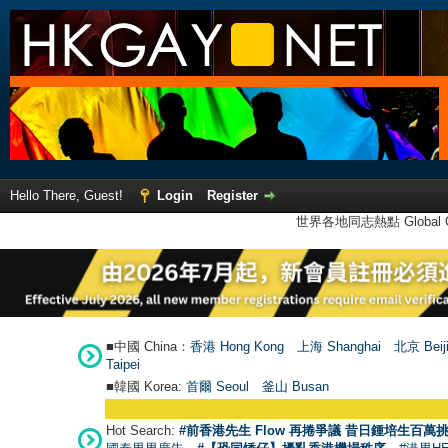
Hello There, Guest!
Login
Register
世界各地同志熱點 Global Ga
■中國 China：
香港 Hong Kong
上海 Shanghai
北京 Beij
Taipei
■韓國 Korea:
首爾 Seou
l
釜山 Busan
Hot Search:
#前香港先生 Flow 再捲爭議 昔日鍾培生百萬挑