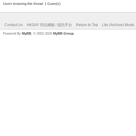
Users browsing this thread: 1 Guest(s)
Contact Us
HKGAY 同志網媒 / 資訊平台
Return to Top
Lite (Archive) Mode
Powered By
MyBB
, © 2002-2026
MyBB Group
.