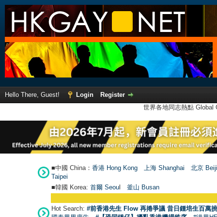
Hello There, Guest!
Login
Register
世界各地同志熱點 Global Ga
■中國 China：
香港 Hong Kong
上海 Shanghai
北京 Beij
Taipei
■韓國 Korea:
首爾 Seou
l
釜山 Busan
●
【號外】
Hot Search:
#前香港先生 Flow 再捲爭議 昔日鍾培生百萬挑