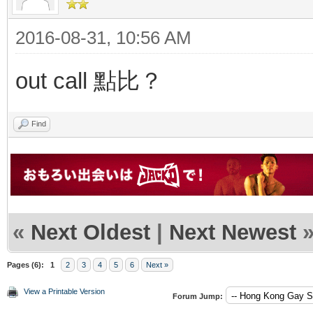
2016-08-31, 10:56 AM
out call 點比？
Find
«
Next Oldest
|
Next Newest
Pages (6):
1
2
3
4
5
6
Next »
View a Printable Version
Forum Jump: