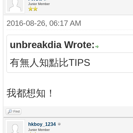
Junior Member
2016-08-26, 06:17 AM
unbreakdia Wrote:
有無人知點比TIPS
我都想知！
Find
hkboy_1234
Junior Member