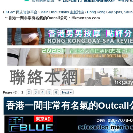
國泰男男廣告
#【恐同矮仔】擾亂香港機場秩序
#港男H
HKGAY 同志資訊平台
›
Main Discussions 主版討論
›
Hong Kong Gay Spas
香港一間非常有名氣的Outcall公司：Hkmenspa.com
ge
Pages (6):
1
2
3
4
5
6
Next »
香港一間非常有名氣的Outcall公