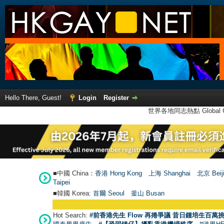
Hello There, Guest!
Login
Register
世界各地同志熱點 Global Ga
■中國 China：
香港 Hong Kong
上海 Shanghai
北京 Beij
Taipei
■韓國 Korea:
首爾 Seou
l
釜山 Busan
Hot Search:
#前香港先生 Flow 再捲爭議 昔日鍾培生百萬挑