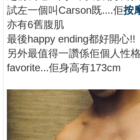
試左一個叫Carson既....佢
按
亦有6舊腹肌
最後happy ending都好開心!!
另外最值得一讚係佢個人性格好幽默..
favorite...佢身高有173cm