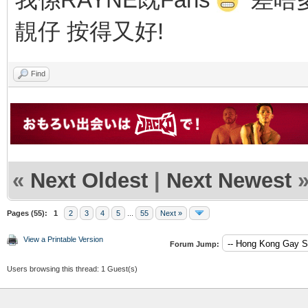
靚仔 按得又好!
Find
«
Next Oldest
|
Next Newest
Pages (55):
1
2
3
4
5
...
55
Next »
View a Printable Version
Forum Jump:
Users browsing this thread: 1 Guest(s)