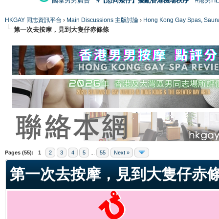
國泰男男廣告
#【恐同矮仔】擾亂香港機場秩序
#港男H
HKGAY 同志資訊平台
›
Main Discussions 主版討論
›
Hong Kong Gay Spas
第一次去按摩，見到大隻仔赤條條
ge
Pages (55):
1
2
3
4
5
...
55
Next »
第一次去按摩，見到大隻仔赤