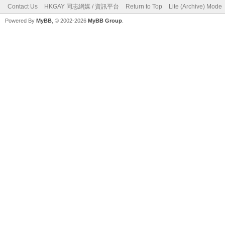
Contact Us
HKGAY 同志網媒 / 資訊平台
Return to Top
Lite (Archive) Mode
Powered By
MyBB
, © 2002-2026
MyBB Group
.