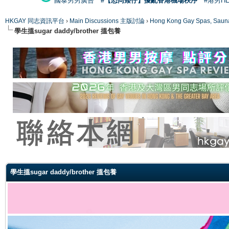
國泰男男廣告
#【恐同矮仔】擾亂香港機場秩序
#港男H
HKGAY 同志資訊平台
›
Main Discussions 主版討論
›
Hong Kong Gay Spas
學生搵sugar daddy/brother 搵包養
ge
學生搵sugar daddy/brother 搵包養