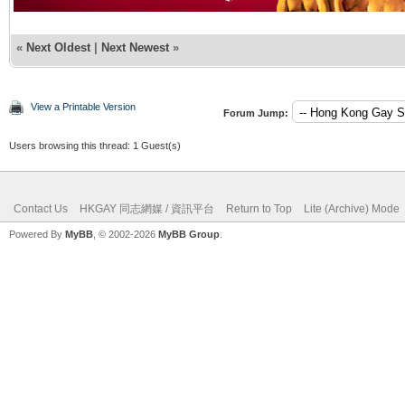
«
Next Oldest
|
Next Newest
»
View a Printable Version
Forum Jump:
Users browsing this thread: 1 Guest(s)
Contact Us
HKGAY 同志網媒 / 資訊平台
Return to Top
Lite (Archive) Mode
Powered By
MyBB
, © 2002-2026
MyBB Group
.