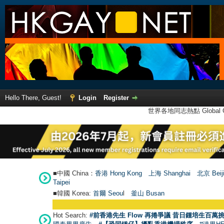
Hello There, Guest!
Login
Register
世界各地同志熱點 Global Ga
■中國 China：
香港 Hong Kong
上海 Shanghai
北京 Beij
Taipei
■韓國 Korea:
首爾 Seou
l
釜山 Busan
Hot Search:
#前香港先生 Flow 再捲爭議 昔日鍾培生百萬挑