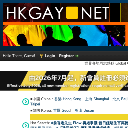
Hello There, Guest!
Login
Register
世界各地同志熱點 Global Ga
■中國 China：
香港 Hong Kong
上海 Shanghai
北京 Beij
Taipei
■韓國 Korea:
首爾 Seou
l
釜山 Busan
Hot Search:
#前香港先生 Flow 再捲爭議 昔日鍾培生百萬挑