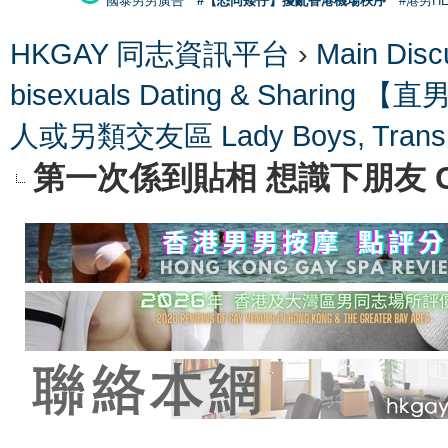
國泰男男廣告
#【恐同矮仔】擾亂香港機場秩序
#港男H
HKGAY 同志資訊平台
›
Main Di
bisexuals Dating & Shari
人或另類交友區 Lady Boys, Trans or
第一次係到貼相 想識下朋友 CD姐
ge