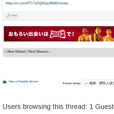
https://x.com/P7r7y0QK6qvfN86/media
Find
«
Next Oldest
|
Next Newest
»
View a Printable Version
Forum Jump:
Users browsing this thread: 1 Guest