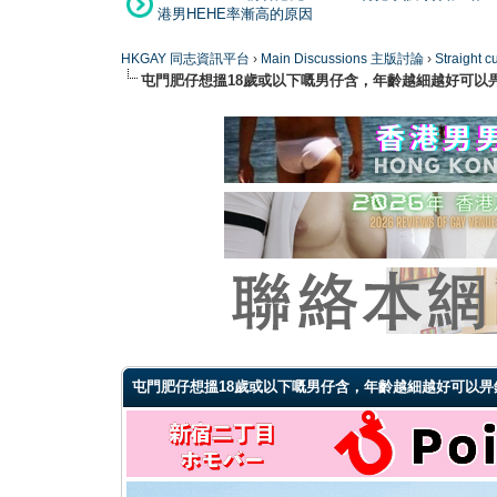
港男HEHE率漸高的原因
HKGAY 同志資訊平台
›
Main Discussions 主版討論
›
Straight
屯門肥仔想搵18歲或以下嘅男仔含，年齡越細越好可以
1 Vote(s) - 3 Average
1
2
3
4
5
屯門肥仔想搵18歲或以下嘅男仔含，年齡越細越好可以畀