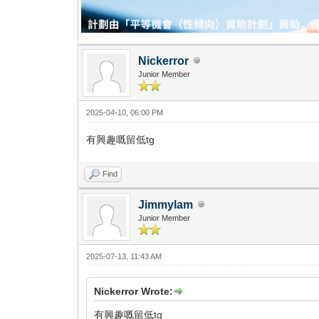
Nickerror
Junior Member
2025-04-10, 06:00 PM
有興趣嘅留低tg
Find
Jimmylam
Junior Member
2025-07-13, 11:43 AM
Nickerror Wrote:
有興趣嘅留低tg