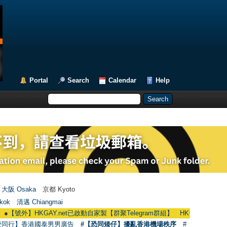
Portal
Search
Calendar
Help
大阪 Osaka
京都 Kyoto
kok
清邁 Chiangmai
號外】HKGAY.net已啟動自家製【群聚Telegram群組】 HKGAY.net has already ope
愛同行】香港國泰男男廣告
#【恐同矮仔】擾亂香港機場秩序
#