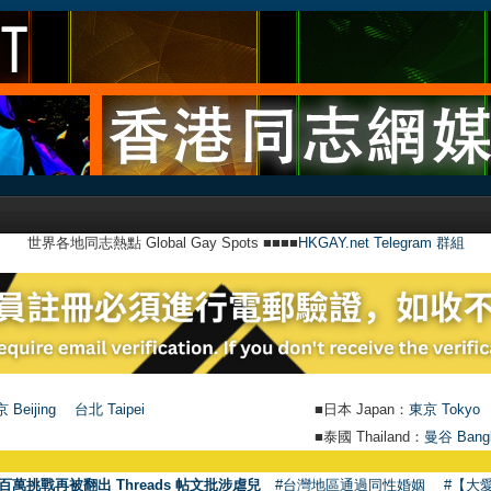
世界各地同志熱點 Global Gay Spots ■■■■
HKGAY.net Telegram 群組
 Beijing
台北 Taipei
■日本 Japan：
東京 Tokyo
■泰國 Thailand：
曼谷 Bang
●
【
百萬挑戰再被翻出 Threads 帖文批涉虐兒
#台灣地區通過同性婚姻
#【大