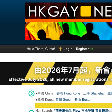
Hello There, Guest!
Login
Register
■中國 China：
香港 Hong Kong
上海 Shanghai
北京
■韓國 Korea:
首爾 Seou
l
釜山 Busan
Hot Search:
#前香港先生 Flow 再捲爭議 昔日鍾培生