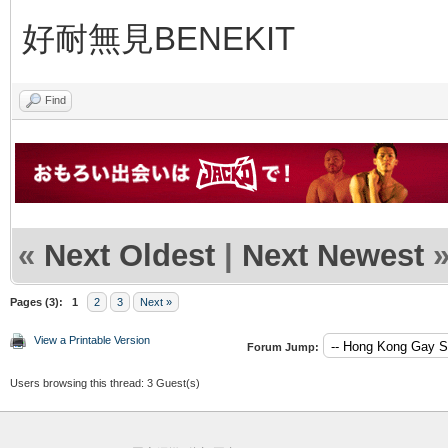
好耐無見BENEKIT
Find
«
Next Oldest
|
Next Newest
Pages (3):
1
2
3
Next »
View a Printable Version
Forum Jump:
Users browsing this thread: 3 Guest(s)