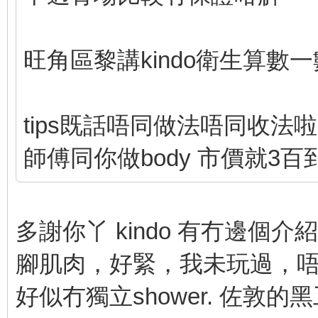
旺角區黎講kindo衛生算數
tips既話唔同做法唔同收法啦
師傅同你做body 市價就3百到
多謝你丫 kindo 有冇邊個
腳肌肉，好緊，我未玩過，唔識
好似冇獨立shower. 佐敦的黑工技師