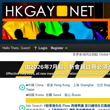
Hello There, Guest!
Login
Register
世界各地同志熱點 Global Ga
■中國 China：
香港 Hong Kong
上海 Shanghai
北京 Beij
Taipei
■韓國 Korea:
首爾 Seou
l
釜山 Busan
●
【號外】
Hot Search:
#前香港先生 Flow 再捲爭議 昔日鍾培生百萬挑