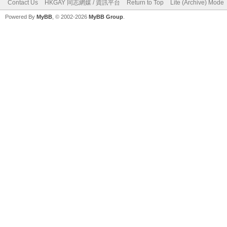
Contact Us
HKGAY 同志網媒 / 資訊平台
Return to Top
Lite (Archive) Mode
Powered By
MyBB
, © 2002-2026
MyBB Group
.