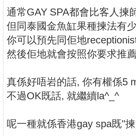
通常GAY SPA都會比客人揀
但同泰國金魚缸果種揀法有少少分
你可以預先同佢地receptioni
然後佢地就會按照你要求推薦比
真係好唔岩的話, 你有權係5 mi
不過OK既話, 就繼續la^_^
呢一種就係香港gay spa既"揀