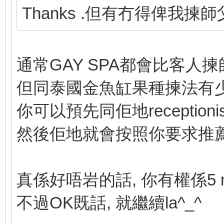
Thanks .但有冇得俾我
通常GAY SPA都會比客人
但同泰國金魚缸果種揀法有少少分
你可以預先同佢地reception
然後佢地就會按照你要求推薦比
真係好唔岩的話, 你有權係5 mi
不過OK既話, 就繼續la^_^