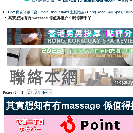
國泰男男廣告
#【恐同矮仔】擾亂香港機場秩序
#港男H
HKGAY 同志資訊平台
›
Main Discussions 主版討論
›
Hong Kong Gay Spas
其實想知有冇massage 係值得推介？我係新手丫
ge
Pages (3):
1
2
3
Next »
其實想知有冇massage 係值