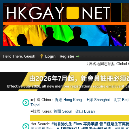
Hello There, Guest!
Login
Register
世界各地同志熱點 Global Ga
■中國 China：
香港 Hong Kong
上海 Shanghai
北京 Beij
Taipei
■韓國 Korea:
首爾 Seou
l
釜山 Busan
Hot Search:
#前香港先生 Flow 再捲爭議 昔日鍾培生百萬挑