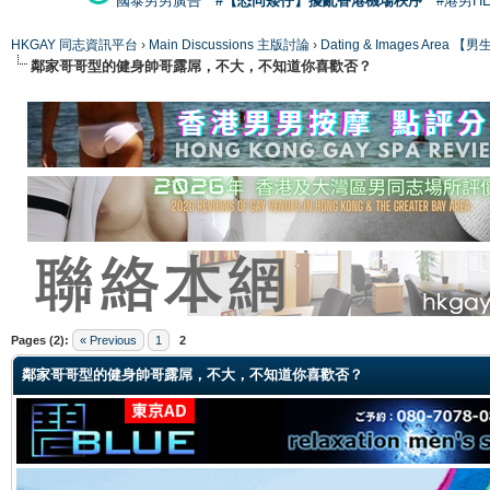
國泰男男廣告
#【恐同矮仔】擾亂香港機場秩序
#港男H
HKGAY 同志資訊平台
›
Main Discussions 主版討論
›
Dating & Images Ar
鄰家哥哥型的健身帥哥露屌，不大，不知道你喜歡否？
ge
Pages (2):
« Previous
1
2
鄰家哥哥型的健身帥哥露屌，不大，不知道你喜歡否？