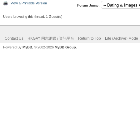
View a Printable Version
Forum Jump:
Users browsing this thread: 1 Guest(s)
Contact Us
HKGAY 同志網媒 / 資訊平台
Return to Top
Lite (Archive) Mode
Powered By
MyBB
, © 2002-2026
MyBB Group
.