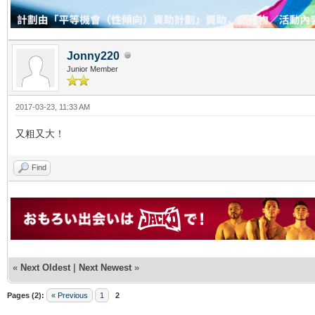
Jonny220
Junior Member
2017-03-23, 11:33 AM
又粗又大！
Find
«
Next Oldest
|
Next Newest
»
Pages (2):
« Previous
1
2