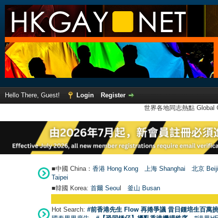
Hello There, Guest!
Login
Register
世界各地同志熱點 Global Ga
■中國 China：
香港 Hong Kong
上海 Shanghai
北京 Beij
Taipei
■韓國 Korea:
首爾 Seou
l
釜山 Busan
●
Hot Search:
#前香港先生 Flow 再捲爭議 昔日鍾培生百萬挑