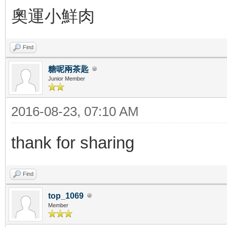
奧運小鮮肉
Find
糖呢兩茶匙
Junior Member
2016-08-23, 07:10 AM
thank for sharing
Find
top_1069
Member