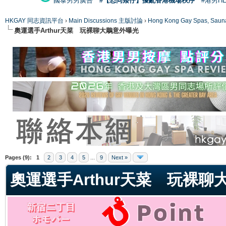
國泰男男廣告
#【恐同矮仔】擾亂香港機場秩序
#港男H
HKGAY 同志資訊平台
›
Main Discussions 主版討論
›
Hong Kong Gay Spas
奧運選手Arthur天菜 玩裸聊大鵰意外曝光
ge
Pages (9):
1
2
3
4
5
...
9
Next »
奧運選手Arthur天菜 玩裸