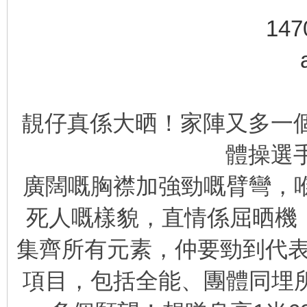
靚仔真係大晒！家陣又多一個
體操選手A
廣闊嘅胸襟加強勁嘅臂彎，
死人嘅樣貌，直情係屈晒機！
集齊所有元素，仲要勁到代表
項目，包括全能、團體同埋