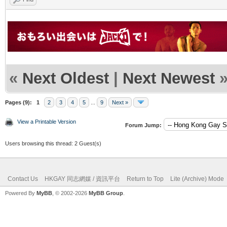
«
Next Oldest
|
Next Newest
Pages (9):
1
2
3
4
5
...
9
Next »
View a Printable Version
Forum Jump:
Users browsing this thread: 2 Guest(s)
Contact Us
HKGAY 同志網媒 / 資訊平台
Return to Top
Lite (Archive) Mode
Powered By
MyBB
, © 2002-2026
MyBB Group
.