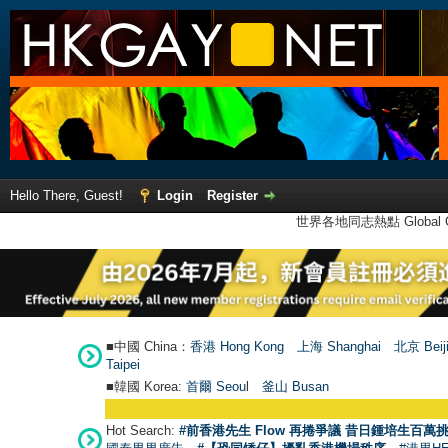
Hello There, Guest!
Login
Register
世界各地同志熱點 Global Ga
■中國 China：
香港 Hong Kong
上海 Shanghai
北京 Beij
Taipei
■韓國 Korea:
首爾 Seou
l
釜山 Busan
Hot Search:
#前香港先生 Flow 再捲爭議 昔日鍾培生百萬挑