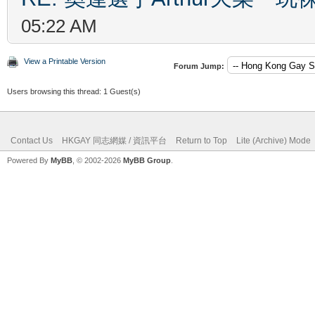
05:22 AM
View a Printable Version
Forum Jump:
Users browsing this thread: 1 Guest(s)
Contact Us
HKGAY 同志網媒 / 資訊平台
Return to Top
Lite (Archive) Mode
Powered By
MyBB
, © 2002-2026
MyBB Group
.