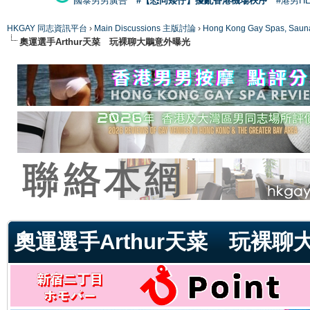
國泰男男廣告
#【恐同矮仔】擾亂香港機場秩序
#港男H
HKGAY 同志資訊平台
›
Main Discussions 主版討論
›
Hong Kong Gay Spas
奧運選手Arthur天菜 玩裸聊大鵰意外曝光
ge
奧運選手Arthur天菜 玩裸