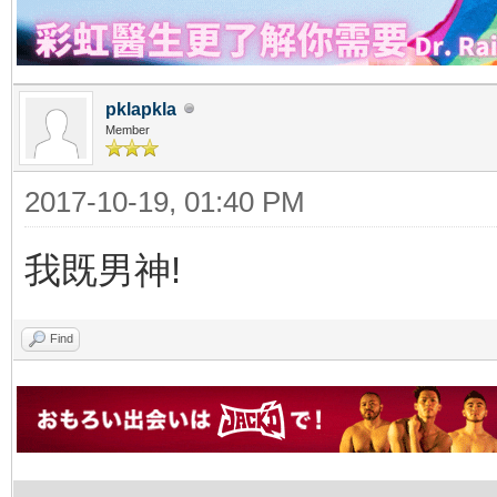
pklapkla
Member
2017-10-19, 01:40 PM
我既男神!
Find