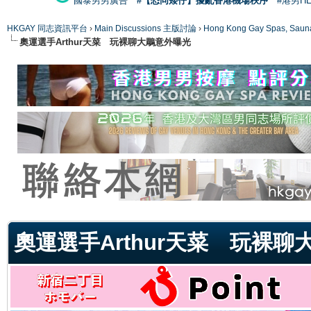
國泰男男廣告
#【恐同矮仔】擾亂香港機場秩序
#港男H
HKGAY 同志資訊平台
›
Main Discussions 主版討論
›
Hong Kong Gay Spas
奧運選手Arthur天菜 玩裸聊大鵰意外曝光
ge
奧運選手Arthur天菜 玩裸