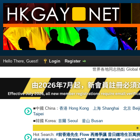
Hello There, Guest!
Login
Register
世界各地同志熱點 Global Ga
■中國 China：
香港 Hong Kong
上海 Shanghai
北京 Beij
Taipei
■韓國 Korea:
首爾 Seou
l
釜山 Busan
●
【號外】HKGA
Hot Search:
#前香港先生 Flow 再捲爭議 昔日鍾培生百萬挑