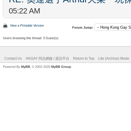
05:22 AM
View a Printable Version
Forum Jump:
Users browsing this thread: 3 Guest(s)
Contact Us
HKGAY 同志網媒 / 資訊平台
Return to Top
Lite (Archive) Mode
Powered By
MyBB
, © 2002-2026
MyBB Group
.