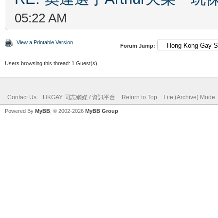
05:22 AM
View a Printable Version
Forum Jump:
Users browsing this thread: 1 Guest(s)
Contact Us
HKGAY 同志網媒 / 資訊平台
Return to Top
Lite (Archive) Mode
Powered By
MyBB
, © 2002-2026
MyBB Group
.