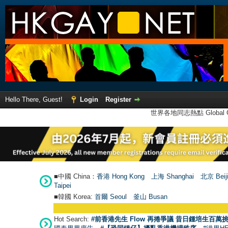
Hello There, Guest!
Login
Register
世界各地同志熱點 Global Ga
■中國 China：
香港 Hong Kong
上海 Shanghai
北京 Beij
Taipei
■韓國 Korea:
首爾 Seou
l
釜山 Busan
Hot Search:
#前香港先生 Flow 再捲爭議 昔日鍾培生百萬挑