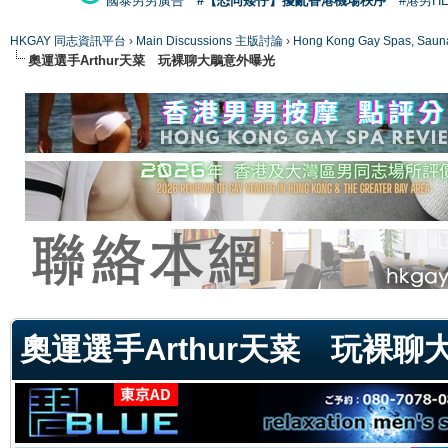
國泰男男廣告
#【恐同矮仔】擾亂香港機場秩序
#港男H
HKGAY 同志資訊平台
›
Main Discussions 主版討論
›
Hong Kong Gay Spas
奧運選手Arthur天菜 玩裸聊大鵰意外曝光
ge
奧運選手Arthur天菜 玩裸