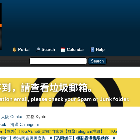
Portal
Search
Calendar
Help
大阪 Osaka
京都 Kyoto
kok
清邁 Chiangmai
KGAY.net已啟動自家製【群聚Telegram群組】 HKGAY.net has already opened
愛同行】香港國泰男男廣告
#【恐同矮仔】擾亂香港機場秩序
#