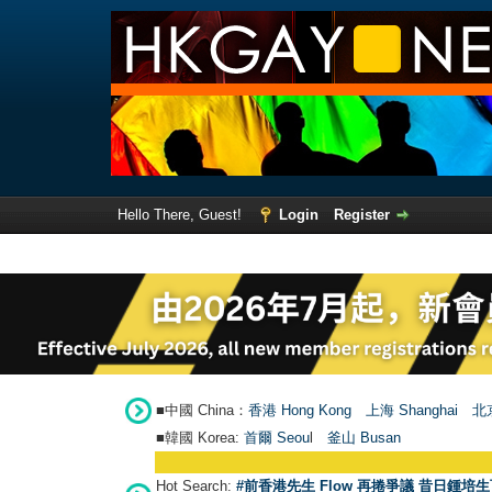
Hello There, Guest!
Login
Register
■中國 China：
香港 Hong Kong
上海 Shanghai
北京
■韓國 Korea:
首爾 Seou
l
釜山 Busan
Hot Search:
#前香港先生 Flow 再捲爭議 昔日鍾培生