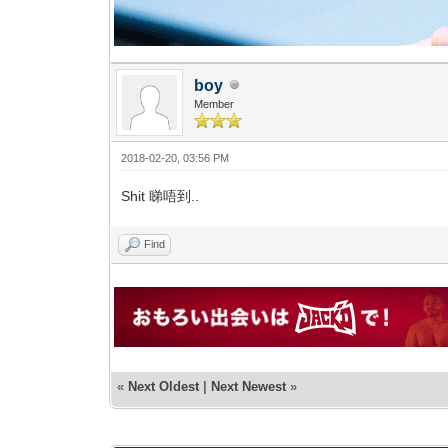
boy
Member
2018-02-20, 03:56 PM
Shit 睇唔到..
Find
«
Next Oldest
|
Next Newest
»