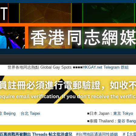
世界各地同志熱點 Global Gay Spots ■■■■
HKGAY.net Telegram 群組
 Beijing
台北 Taipei
■日本 Japan：
東京 Tokyo
■泰國 Thailand：
曼谷 Bang
●
【號外】H
百萬挑戰再被翻出 Threads 帖文批涉虐兒
#台灣地區通過同性婚姻
#【大