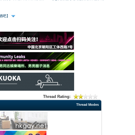
、酒吧】
Thread Rating:
Thread Modes