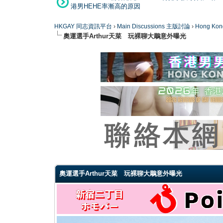
港男HEHE率漸高的原因
HKGAY 同志資訊平台
›
Main Discussions 主版討論
›
Hong K
奧運選手Arthur天菜 玩裸聊大鵰意外曝光
1 Vote(s) - 2 Average
1
2
3
4
5
奧運選手Arthur天菜 玩裸聊大鵰意外曝光