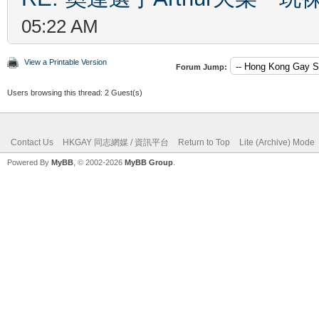
05:22 AM
View a Printable Version
Forum Jump:
Users browsing this thread: 2 Guest(s)
Contact Us
HKGAY 同志網媒 / 資訊平台
Return to Top
Lite (Archive) Mode
Powered By
MyBB
, © 2002-2026
MyBB Group
.