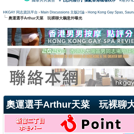
國泰男男廣告
#【恐同矮仔】擾亂香港機場秩序
#港男H
HKGAY 同志資訊平台
›
Main Discussions 主版討論
›
Hong Kong Gay Spas
奧運選手Arthur天菜 玩裸聊大鵰意外曝光
ge
奧運選手Arthur天菜 玩裸