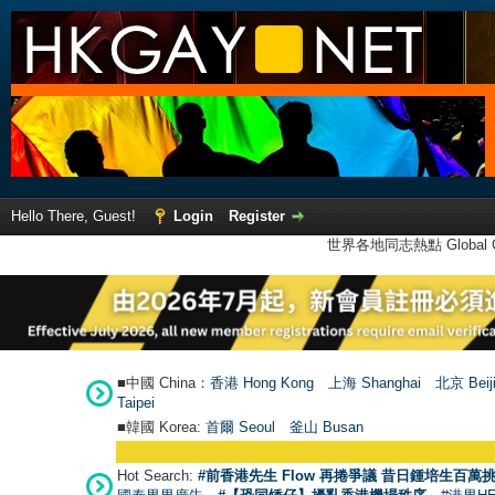
Hello There, Guest!
Login
Register
世界各地同志熱點 Global Ga
■中國 China：
香港 Hong Kong
上海 Shanghai
北京 Beij
Taipei
■韓國 Korea:
首爾 Seou
l
釜山 Busan
●
【號
Hot Search:
#前香港先生 Flow 再捲爭議 昔日鍾培生百萬挑