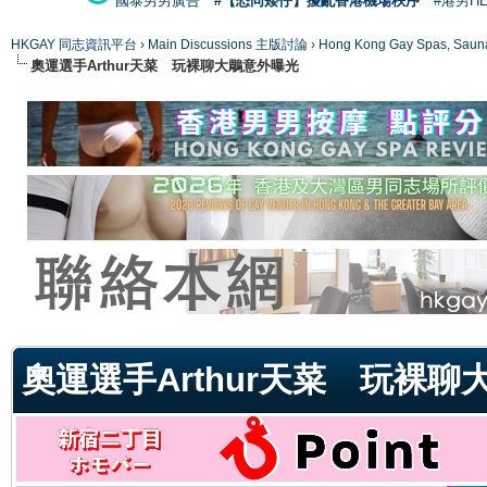
國泰男男廣告
#【恐同矮仔】擾亂香港機場秩序
#港男H
HKGAY 同志資訊平台
›
Main Discussions 主版討論
›
Hong Kong Gay Spas
奧運選手Arthur天菜 玩裸聊大鵰意外曝光
ge
奧運選手Arthur天菜 玩裸