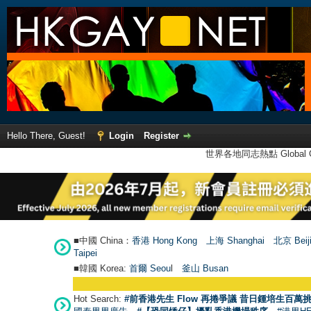
Hello There, Guest!
Login
Register
世界各地同志熱點 Global Ga
■中國 China：
香港 Hong Kong
上海 Shanghai
北京 Beij
Taipei
■韓國 Korea:
首爾 Seou
l
釜山 Busan
●
【
Hot Search:
#前香港先生 Flow 再捲爭議 昔日鍾培生百萬挑