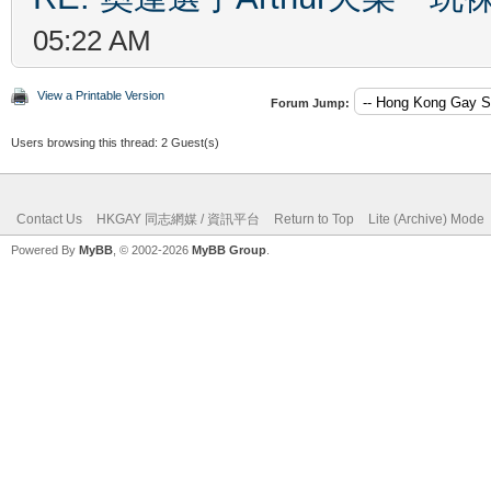
05:22 AM
View a Printable Version
Forum Jump:
Users browsing this thread: 2 Guest(s)
Contact Us
HKGAY 同志網媒 / 資訊平台
Return to Top
Lite (Archive) Mode
Powered By
MyBB
, © 2002-2026
MyBB Group
.