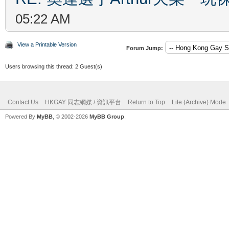
05:22 AM
View a Printable Version
Forum Jump:
Users browsing this thread: 2 Guest(s)
Contact Us
HKGAY 同志網媒 / 資訊平台
Return to Top
Lite (Archive) Mode
Powered By
MyBB
, © 2002-2026
MyBB Group
.