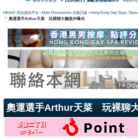
國泰男男廣告
#【恐同矮仔】擾亂香港機場秩序
#港男H
HKGAY 同志資訊平台
›
Main Discussions 主版討論
›
Hong Kong Gay Spas
奧運選手Arthur天菜 玩裸聊大鵰意外曝光
ge
奧運選手Arthur天菜 玩裸