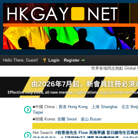
Hello There, Guest!
Login
Register
世界各地同志熱點 Global Ga
■中國 China：
香港 Hong Kong
上海 Shanghai
北京 Beij
Taipei
■韓國 Korea:
首爾 Seou
l
釜山 Busan
●
【號
Hot Search:
#前香港先生 Flow 再捲爭議 昔日鍾培生百萬挑