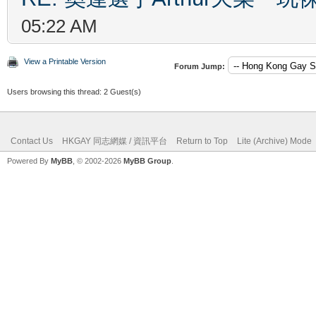
05:22 AM
View a Printable Version
Forum Jump:
Users browsing this thread: 2 Guest(s)
Contact Us
HKGAY 同志網媒 / 資訊平台
Return to Top
Lite (Archive) Mode
Powered By
MyBB
, © 2002-2026
MyBB Group
.