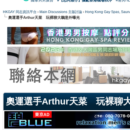
國泰男男廣告
#【恐同矮仔】擾亂香港機場秩序
#港男H
HKGAY 同志資訊平台
›
Main Discussions 主版討論
›
Hong Kong Gay Spas
奧運選手Arthur天菜 玩裸聊大鵰意外曝光
ge
奧運選手Arthur天菜 玩裸