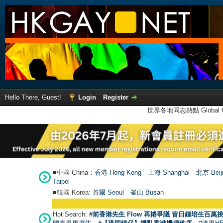
Hello There, Guest!
Login
Register
世界各地同志熱點 Global Ga
■中國 China：
香港 Hong Kong
上海 Shanghai
北京 Beij
Taipei
■韓國 Korea:
首爾 Seou
l
釜山 Busan
Hot Search:
#前香港先生 Flow 再捲爭議 昔日鍾培生百萬挑