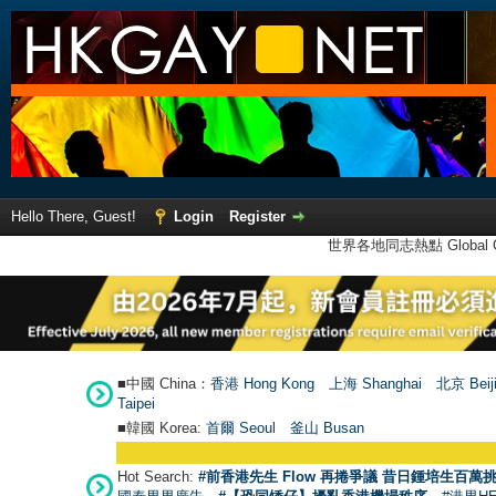
Hello There, Guest!
Login
Register
世界各地同志熱點 Global Ga
■中國 China：
香港 Hong Kong
上海 Shanghai
北京 Beij
Taipei
■韓國 Korea:
首爾 Seou
l
釜山 Busan
Hot Search:
#前香港先生 Flow 再捲爭議 昔日鍾培生百萬挑