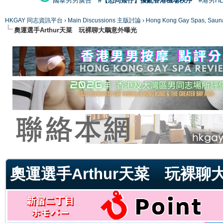
國泰男男廣告
#【恐同矮仔】擾亂香港機場秩序
#港男H
HKGAY 同志資訊平台
›
Main Discussions 主版討論
›
Hong Kong Gay Spas
奧運選手Arthur天菜 玩裸聊大鵰意外曝光
ge
奧運選手Arthur天菜 玩裸