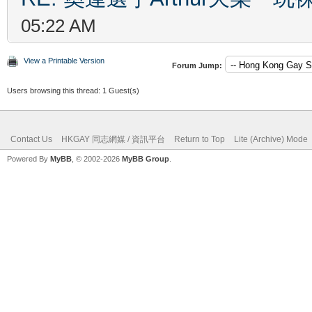
05:22 AM
View a Printable Version
Forum Jump:
Users browsing this thread: 1 Guest(s)
Contact Us
HKGAY 同志網媒 / 資訊平台
Return to Top
Lite (Archive) Mode
Powered By
MyBB
, © 2002-2026
MyBB Group
.