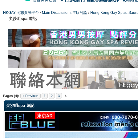
國泰男男廣告
#【恐同矮仔】擾亂香港機場秩序
#港男H
HKGAY 同志資訊平台
›
Main Discussions 主版討論
›
Hong Kong Gay Spas
尖沙咀spa 遊記
ge
Pages (4):
« Previous
1
2
3
4
尖沙咀spa 遊記