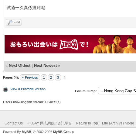
試過一次真係痛到呢
Find
«
Next Oldest
|
Next Newest
»
Pages (4):
« Previous
1
2
3
4
View a Printable Version
Forum Jump:
Users browsing this thread: 1 Guest(s)
Contact Us
HKGAY 同志網媒 / 資訊平台
Return to Top
Lite (Archive) Mode
Powered By
MyBB
, © 2002-2026
MyBB Group
.