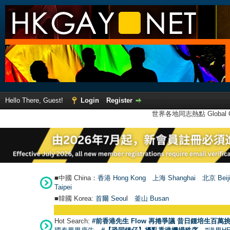
Hello There, Guest!
Login
Register
世界各地同志熱點 Global Ga
■中國 China：
香港 Hong Kong
上海 Shanghai
北京 Beij
Taipei
■韓國 Korea:
首爾 Seou
l
釜山 Busan
Hot Search:
#前香港先生 Flow 再捲爭議 昔日鍾培生百萬挑