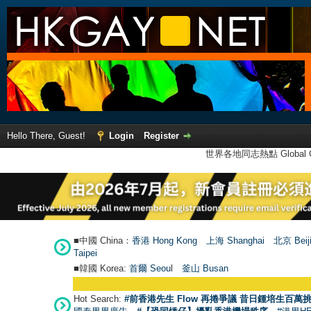
Hello There, Guest!
Login
Register
世界各地同志熱點 Global Ga
■中國 China：
香港 Hong Kong
上海 Shanghai
北京 Beij
Taipei
■韓國 Korea:
首爾 Seou
l
釜山 Busan
Hot Search:
#前香港先生 Flow 再捲爭議 昔日鍾培生百萬挑