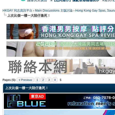
國泰男男廣告
#【恐同矮仔】擾亂香港機場秩序
#港男H
HKGAY 同志資訊平台
›
Main Discussions 主版討論
›
Hong Kong Gay Spas
上次比個一樓一大陸仔激死！
ge
Pages (5):
« Previous
1
2
3
4
5
上次比個一樓一大陸仔激死！