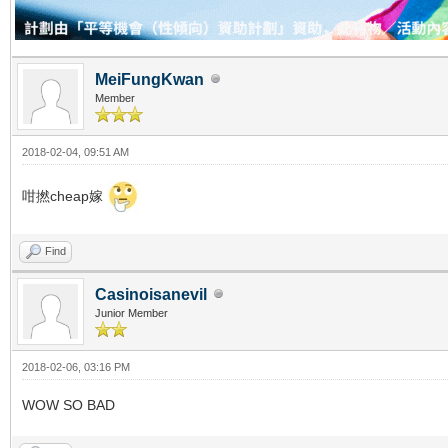
MeiFungKwan
Member
2018-02-04, 09:51 AM
咁撚cheap嫁
Find
Casinoisanevil
Junior Member
2018-02-06, 03:16 PM
WOW SO BAD