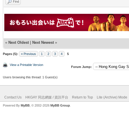
Find
«
Next Oldest
|
Next Newest
»
Pages (5):
« Previous
1
2
3
4
5
View a Printable Version
Forum Jump:
Users browsing this thread: 1 Guest(s)
Contact Us
HKGAY 同志網媒 / 資訊平台
Return to Top
Lite (Archive) Mode
Powered By
MyBB
, © 2002-2026
MyBB Group
.