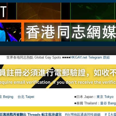
世界各地同志熱點 Global Gay Spots ■■■■
HKGAY.net Telegram 群組
 Beijing
台北 Taipei
■日本 Japan：
東京 Tokyo
■泰國 Thailand：
曼谷 Bang
●
百萬挑戰再被翻出 Threads 帖文批涉虐兒
#台灣地區通過同性婚姻
#【大