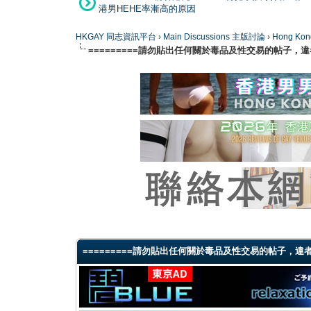
港男HEHE率漸高的原因
HKGAY 同志資訊平台
›
Main Discussions 主版討論
›
Hong K
=========請勿貼出任何關於毒品及性交易的帖子，違者
1 Vote(s) - 4 Average
1
2
3
4
5
=========請勿貼出任何關於毒品及性交易的帖子，違者將