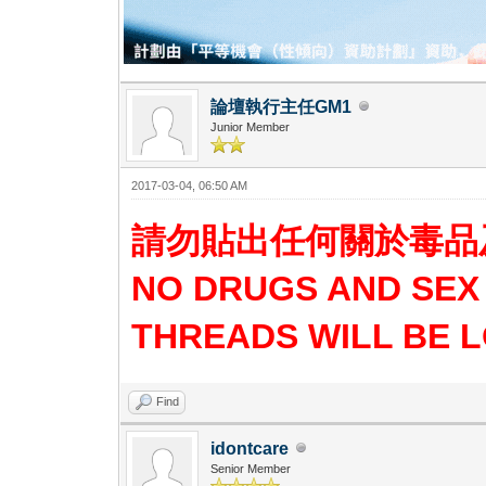
論壇執行主任GM1
Junior Member
2017-03-04, 06:50 AM
請勿貼出任何關於毒品
NO DRUGS AND SEX
THREADS WILL BE 
Find
idontcare
Senior Member