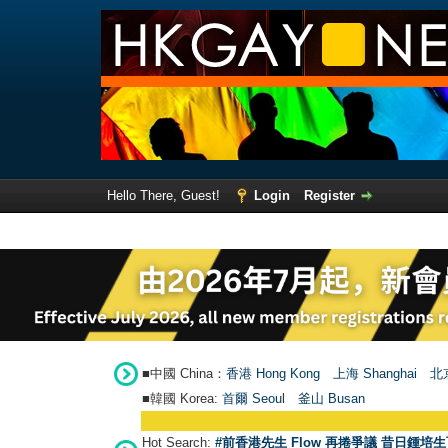
Hello There, Guest!
Login
Register
■中國 China：
香港 Hong Kong
上海 Shanghai
北京
■韓國 Korea:
首爾 Seou
l
釜山 Busan
Hot Search:
#前香港先生 Flow 再捲爭議 昔日鍾培生