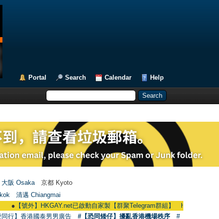
Portal
Search
Calendar
Help
大阪 Osaka
京都 Kyoto
kok
清邁 Chiangmai
【號外】HKGAY.net已啟動自家製【群聚Telegram群組】 HKGAY.net has already op
愛同行】香港國泰男男廣告
#【恐同矮仔】擾亂香港機場秩序
#