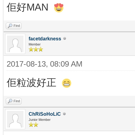
佢好MAN
Find
facetdarkness
Member
2017-08-13, 08:09 AM
佢粒波好正
Find
ChRiSoHoLiC
Junior Member