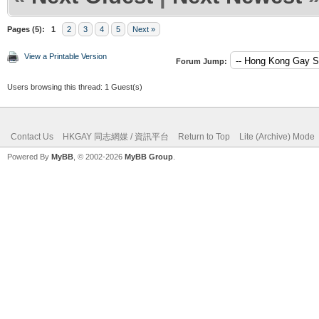
Pages (5):
1
2
3
4
5
Next »
View a Printable Version
Forum Jump:
Users browsing this thread: 1 Guest(s)
Contact Us
HKGAY 同志網媒 / 資訊平台
Return to Top
Lite (Archive) Mode
Powered By
MyBB
, © 2002-2026
MyBB Group
.