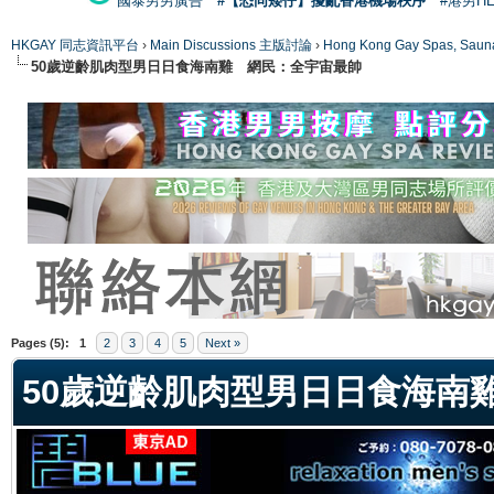
國泰男男廣告
#【恐同矮仔】擾亂香港機場秩序
#港男H
HKGAY 同志資訊平台
›
Main Discussions 主版討論
›
Hong Kong Gay Spas
50歲逆齡肌肉型男日日食海南雞 網民：全宇宙最帥
ge
Pages (5):
1
2
3
4
5
Next »
50歲逆齡肌肉型男日日食海南