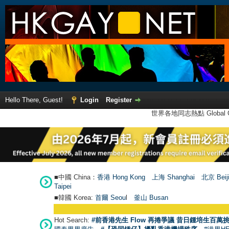
Hello There, Guest!
Login
Register
世界各地同志熱點 Global Ga
■中國 China：
香港 Hong Kong
上海 Shanghai
北京 Beij
Taipei
■韓國 Korea:
首爾 Seou
l
釜山 Busan
Hot Search:
#前香港先生 Flow 再捲爭議 昔日鍾培生百萬挑