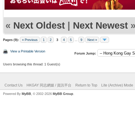
«
Next Oldest
|
Next Newest
Pages (9):
« Previous
1
2
3
4
5
...
9
Next »
View a Printable Version
Forum Jump:
Users browsing this thread: 1 Guest(s)
Contact Us
HKGAY 同志網媒 / 資訊平台
Return to Top
Lite (Archive) Mode
Powered By
MyBB
, © 2002-2026
MyBB Group
.