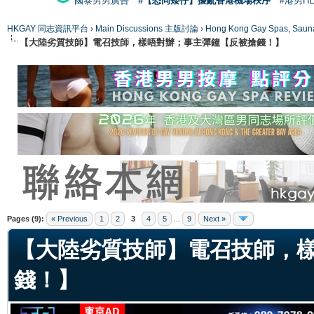
國泰男男廣告
#【恐同矮仔】擾亂香港機場秩序
#港男H
HKGAY 同志資訊平台
›
Main Discussions 主版討論
›
Hong Kong Gay Spas
【大陸劣質技師】電召技師，樣唔對辦；事主彈鐘【反被搶錢！】
ge
Pages (9):
« Previous
1
2
3
4
5
...
9
Next »
【大陸劣質技師】電召技師，
錢！】