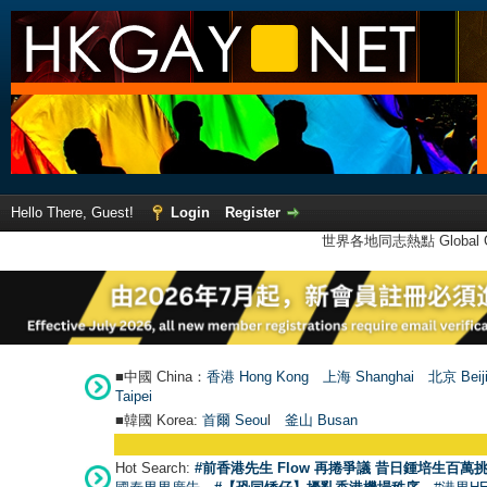
Hello There, Guest!
Login
Register
世界各地同志熱點 Global Ga
■中國 China：
香港 Hong Kong
上海 Shanghai
北京 Beij
Taipei
■韓國 Korea:
首爾 Seou
l
釜山 Busan
Hot Search:
#前香港先生 Flow 再捲爭議 昔日鍾培生百萬挑