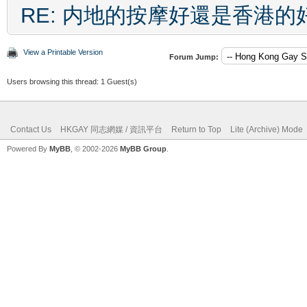
RE: 内地的按摩好還是香港的
View a Printable Version
Forum Jump:
Users browsing this thread: 1 Guest(s)
Contact Us
HKGAY 同志網媒 / 資訊平台
Return to Top
Lite (Archive) Mode
Powered By
MyBB
, © 2002-2026
MyBB Group
.