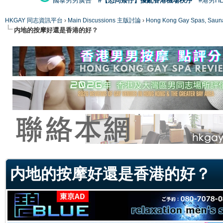
國泰男男廣告
#【恐同矮仔】擾亂香港機場秩序
#港男H
HKGAY 同志資訊平台
›
Main Discussions 主版討論
›
Hong Kong Gay Spas
内地的按摩好還是香港的好？
ge
内地的按摩好還是香港的好？