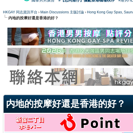
國泰男男廣告
#【恐同矮仔】擾亂香港機場秩序
#港男H
HKGAY 同志資訊平台
›
Main Discussions 主版討論
›
Hong Kong Gay Spas
内地的按摩好還是香港的好？
ge
内地的按摩好還是香港的好？