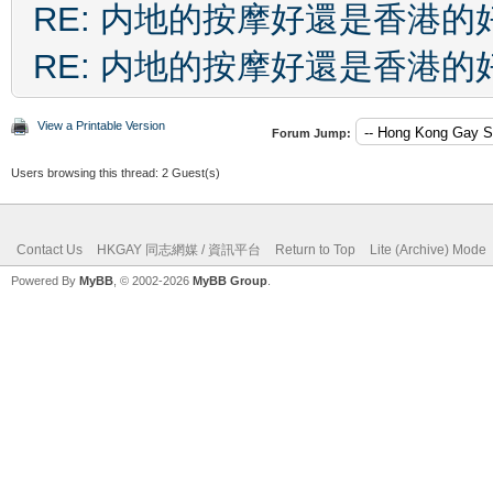
RE: 内地的按摩好還是香港的
RE: 内地的按摩好還是香港的
View a Printable Version
Forum Jump:
Users browsing this thread: 2 Guest(s)
Contact Us
HKGAY 同志網媒 / 資訊平台
Return to Top
Lite (Archive) Mode
Powered By
MyBB
, © 2002-2026
MyBB Group
.