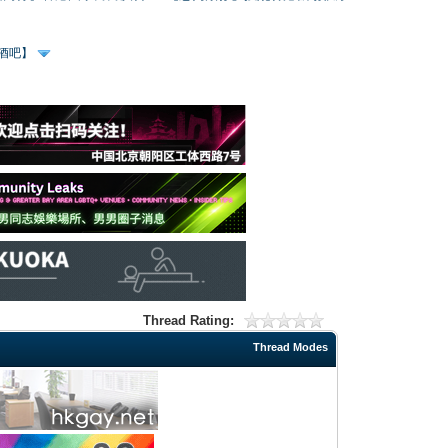
、酒吧】
Thread Rating:
Thread Modes