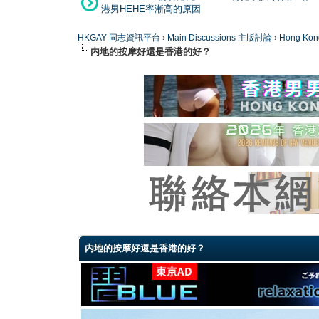
港男HEHE率漸高的原因
HKGAY 同志資訊平台
›
Main Discussions 主版討論
›
Hong K
内地的按摩好還是香港的好？
0 Vote(s) - 0 Average
1
2
3
4
5
内地的按摩好還是香港的好？