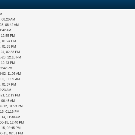
PM
, 08:20 AM
23, 08:42 AM
11:42 AM
, 12:55 PM
, 01:24 PM
3, 01:53 PM
-24, 02:38 PM
1-26, 12:18 PM
, 12:43 PM
03:42 PM
2-02, 11:05 AM
-02, 11:09 AM
, 01:37 PM
09:23 AM
-21, 12:19 PM
, 06:45 AM
06-12, 01:53 PM
-13, 01:16 PM
-14, 11:30 AM
06-15, 12:40 PM
-15, 02:45 PM
06-15, 02:51 PM