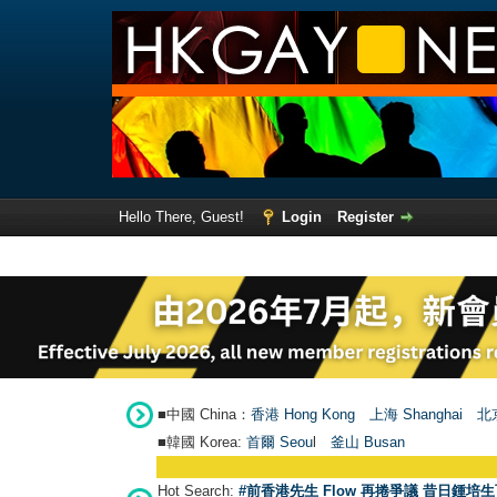
Hello There, Guest!
Login
Register
■中國 China：
香港 Hong Kong
上海 Shanghai
北京
■韓國 Korea:
首爾 Seou
l
釜山 Busan
Hot Search:
#前香港先生 Flow 再捲爭議 昔日鍾培生