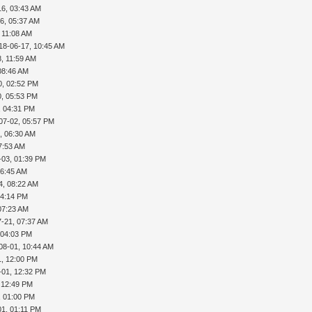
16, 03:43 AM
6, 05:37 AM
 11:08 AM
18-06-17, 10:45 AM
, 11:59 AM
08:46 AM
0, 02:52 PM
0, 05:53 PM
, 04:31 PM
07-02, 05:57 PM
, 06:30 AM
7:53 AM
-03, 01:39 PM
06:45 AM
4, 08:22 AM
04:14 PM
07:23 AM
7-21, 07:37 AM
 04:03 PM
08-01, 10:44 AM
1, 12:00 PM
-01, 12:32 PM
 12:49 PM
, 01:00 PM
01, 01:11 PM