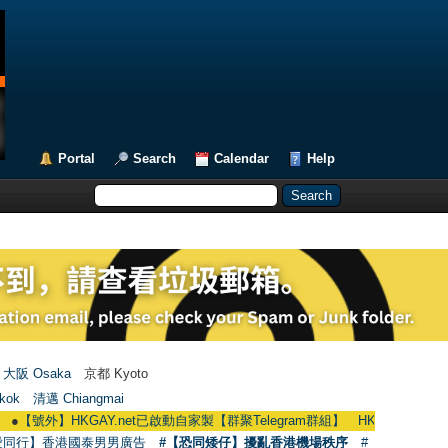
Portal
Search
Calendar
Help
大阪 Osaka
京都 Kyoto
kok
清邁 Chiangmai
】HKGAY.net已啟動自家製【群聚Telegram群組】 HKGAY.net has already opene
愛同行】香港國泰男男廣告
#【恐同矮仔】擾亂香港機場秩序
#