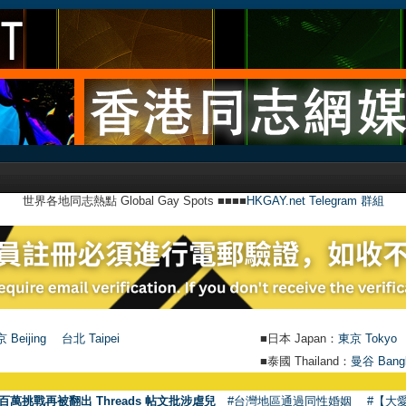
世界各地同志熱點 Global Gay Spots ■■■■
HKGAY.net Telegram 群組
 Beijing
台北 Taipei
■日本 Japan：
東京 Tokyo
■泰國 Thailand：
曼谷 Bang
●
【號外
百萬挑戰再被翻出 Threads 帖文批涉虐兒
#台灣地區通過同性婚姻
#【大