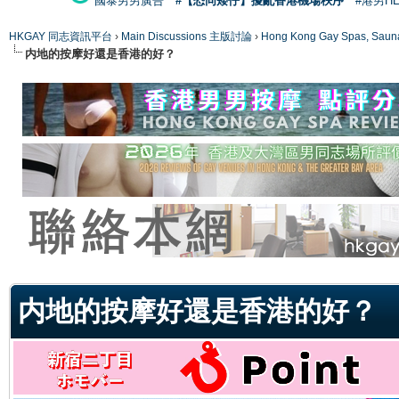
國泰男男廣告
#【恐同矮仔】擾亂香港機場秩序
#港男H
HKGAY 同志資訊平台
›
Main Discussions 主版討論
›
Hong Kong Gay Spas
内地的按摩好還是香港的好？
ge
内地的按摩好還是香港的好？