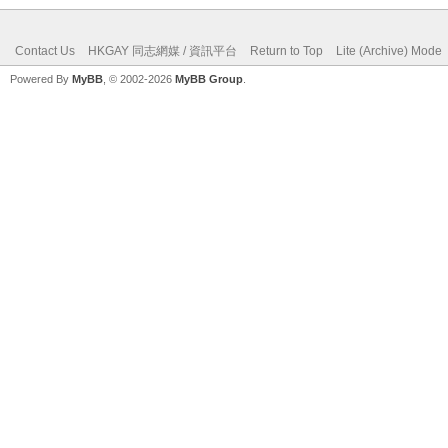
Contact Us
HKGAY 同志網媒 / 資訊平台
Return to Top
Lite (Archive) Mode
Powered By
MyBB
, © 2002-2026
MyBB Group
.