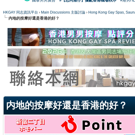
國泰男男廣告
#【恐同矮仔】擾亂香港機場秩序
#港男H
HKGAY 同志資訊平台
›
Main Discussions 主版討論
›
Hong Kong Gay Spas
内地的按摩好還是香港的好？
ge
内地的按摩好還是香港的好？