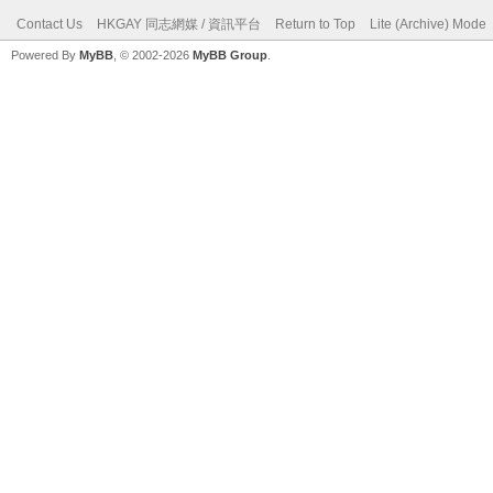
Contact Us
HKGAY 同志網媒 / 資訊平台
Return to Top
Lite (Archive) Mode
Powered By
MyBB
, © 2002-2026
MyBB Group
.