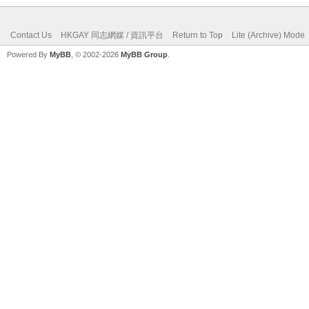
Contact Us
HKGAY 同志網媒 / 資訊平台
Return to Top
Lite (Archive) Mode
Powered By
MyBB
, © 2002-2026
MyBB Group
.