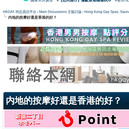
國泰男男廣告
#【恐同矮仔】擾亂香港機場秩序
#港男H
HKGAY 同志資訊平台
›
Main Discussions 主版討論
›
Hong Kong Gay Spas
内地的按摩好還是香港的好？
ge
内地的按摩好還是香港的好？