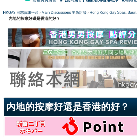
國泰男男廣告
#【恐同矮仔】擾亂香港機場秩序
#港男H
HKGAY 同志資訊平台
›
Main Discussions 主版討論
›
Hong Kong Gay Spas
内地的按摩好還是香港的好？
ge
内地的按摩好還是香港的好？