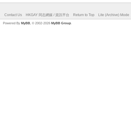
Contact Us
HKGAY 同志網媒 / 資訊平台
Return to Top
Lite (Archive) Mode
Powered By
MyBB
, © 2002-2026
MyBB Group
.