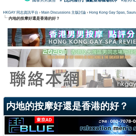
國泰男男廣告
#【恐同矮仔】擾亂香港機場秩序
#港男H
HKGAY 同志資訊平台
›
Main Discussions 主版討論
›
Hong Kong Gay Spas
内地的按摩好還是香港的好？
ge
内地的按摩好還是香港的好？