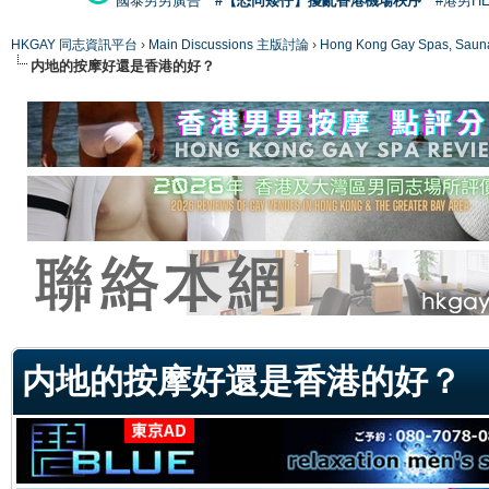
國泰男男廣告
#【恐同矮仔】擾亂香港機場秩序
#港男H
HKGAY 同志資訊平台
›
Main Discussions 主版討論
›
Hong Kong Gay Spas
内地的按摩好還是香港的好？
ge
内地的按摩好還是香港的好？