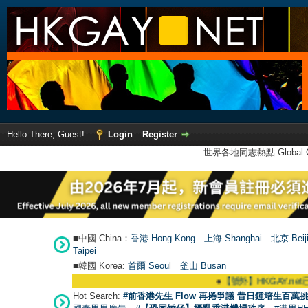
Hello There, Guest!
Login
Register
世界各地同志熱點 Global Ga
■中國 China：
香港 Hong Kong
上海 Shanghai
北京 Beij
Taipei
■韓國 Korea:
首爾 Seou
l
釜山 Busan
●
【號外】HKGAY.net已啟動自家製【群聚T
Hot Search:
#前香港先生 Flow 再捲爭議 昔日鍾培生百萬挑