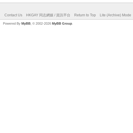
Contact Us
HKGAY 同志網媒 / 資訊平台
Return to Top
Lite (Archive) Mode
Powered By
MyBB
, © 2002-2026
MyBB Group
.