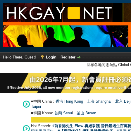
Hello There, Guest!
Login
Register
世界各地同志熱點 Global Ga
■中國 China：
香港 Hong Kong
上海 Shanghai
北京 Beij
Taipei
■韓國 Korea:
首爾 Seou
l
釜山 Busan
Hot Search:
#前香港先生 Flow 再捲爭議 昔日鍾培生百萬挑