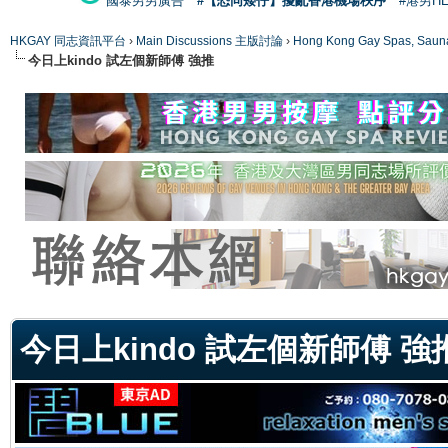
國泰男男廣告
#【恐同矮仔】擾亂香港機場秩序
#港男H
HKGAY 同志資訊平台
›
Main Discussions 主版討論
›
Hong Kong Gay Spas
今日上kindo 試左個新師傅 強推
ge
今日上kindo 試左個新師傅 強