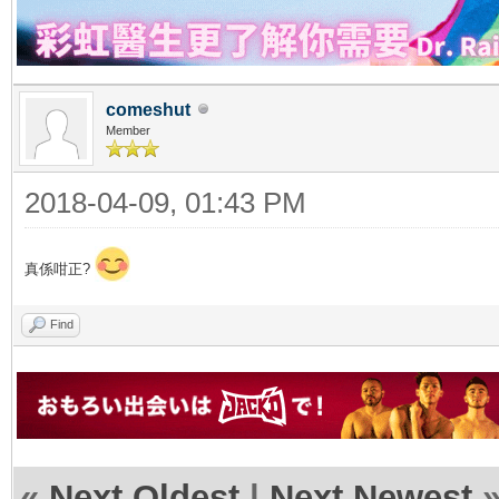
comeshut
Member
2018-04-09, 01:43 PM
真係咁正?
Find
«
Next Oldest
|
Next Newest