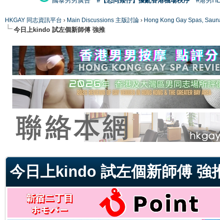
國泰男男廣告
#【恐同矮仔】擾亂香港機場秩序
#港男H
HKGAY 同志資訊平台
›
Main Discussions 主版討論
›
Hong Kong Gay Spas
今日上kindo 試左個新師傅 強推
ge
今日上kindo 試左個新師傅 強