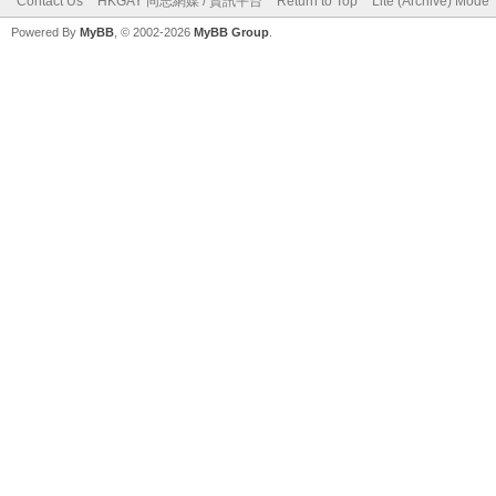
Contact Us
HKGAY 同志網媒 / 資訊平台
Return to Top
Lite (Archive) Mode
Powered By
MyBB
, © 2002-2026
MyBB Group
.