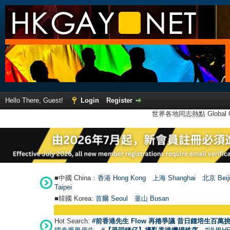
Hello There, Guest!
Login
Register
世界各地同志熱點 Global Ga
■中國 China：
香港 Hong Kong
上海 Shanghai
北京 Beij
Taipei
■韓國 Korea:
首爾 Seou
l
釜山 Busan
●
【
Hot Search:
#前香港先生 Flow 再捲爭議 昔日鍾培生百萬挑