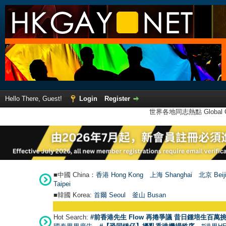
Hello There, Guest!
Login
Register
世界各地同志熱點 Global Ga
■中國 China：
香港 Hong Kong
上海 Shanghai
北京 Beij
Taipei
■韓國 Korea:
首爾 Seou
l
釜山 Busan
Hot Search:
#前香港先生 Flow 再捲爭議 昔日鍾培生百萬挑