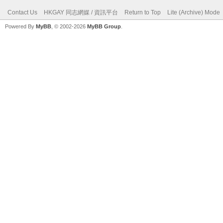
Contact Us
HKGAY 同志網媒 / 資訊平台
Return to Top
Lite (Archive) Mode
Powered By
MyBB
, © 2002-2026
MyBB Group
.