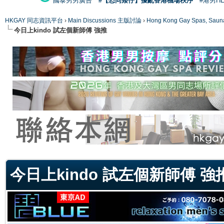
國泰男男廣告
#【恐同矮仔】擾亂香港機場秩序
#港男H
HKGAY 同志資訊平台
›
Main Discussions 主版討論
›
Hong Kong Gay Spas
今日上kindo 試左個新師傅 強推
ge
今日上kindo 試左個新師傅 強