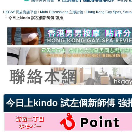
國泰男男廣告
#【恐同矮仔】擾亂香港機場秩序
#港男H
HKGAY 同志資訊平台
›
Main Discussions 主版討論
›
Hong Kong Gay Spas
今日上kindo 試左個新師傅 強推
ge
今日上kindo 試左個新師傅 強