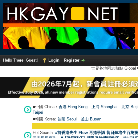
Hello There, Guest!
Login
Register
世界各地同志熱點 Global Ga
■中國 China：
香港 Hong Kong
上海 Shanghai
北京 Beij
Taipei
■韓國 Korea:
首爾 Seou
l
釜山 Busan
Hot Search:
#前香港先生 Flow 再捲爭議 昔日鍾培生百萬挑