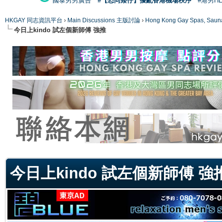
國泰男男廣告
#【恐同矮仔】擾亂香港機場秩序
#港男H
HKGAY 同志資訊平台
›
Main Discussions 主版討論
›
Hong Kong Gay Spas
今日上kindo 試左個新師傅 強推
ge
今日上kindo 試左個新師傅 強