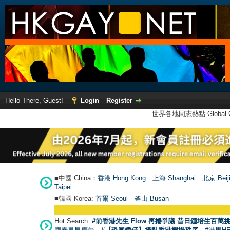
Hello There, Guest!
Login
Register
世界各地同志熱點 Global Ga
■中國 China：
香港 Hong Kong
上海 Shanghai
北京 Beij
Taipei
■韓國 Korea:
首爾 Seou
l
釜山 Busan
Hot Search:
#前香港先生 Flow 再捲爭議 昔日鍾培生百萬挑