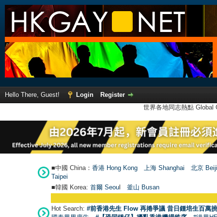
Hello There, Guest!
Login
Register
世界各地同志熱點 Global Ga
■中國 China：
香港 Hong Kong
上海 Shanghai
北京 Beij
Taipei
■韓國 Korea:
首爾 Seou
l
釜山 Busan
●
【號外】
Hot Search:
#前香港先生 Flow 再捲爭議 昔日鍾培生百萬挑