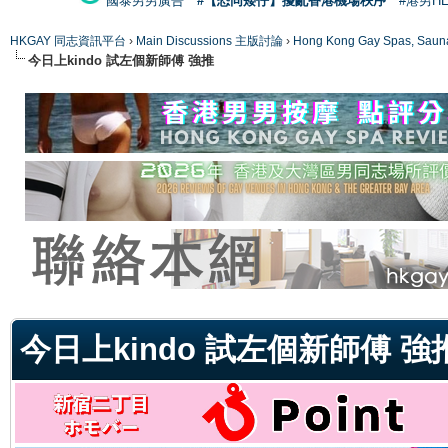
國泰男男廣告
#【恐同矮仔】擾亂香港機場秩序
#港男H
HKGAY 同志資訊平台
›
Main Discussions 主版討論
›
Hong Kong Gay Spas
今日上kindo 試左個新師傅 強推
ge
今日上kindo 試左個新師傅 強