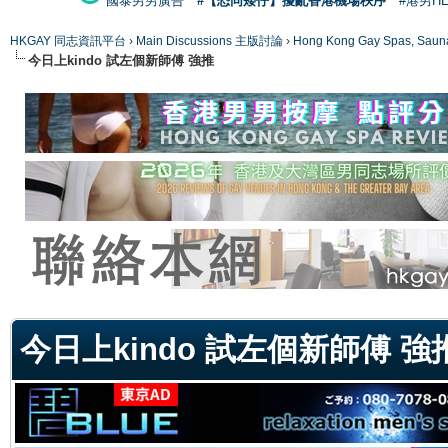
國泰男男廣告
#【恐同矮仔】擾亂香港機場秩序
#港男H
HKGAY 同志資訊平台
›
Main Discussions 主版討論
›
Hong Kong Gay Spas
今日上kindo 試左個新師傅 強推
ge
今日上kindo 試左個新師傅 強