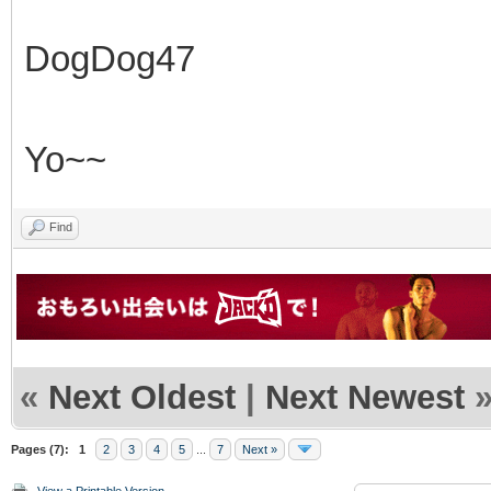
DogDog47
Yo~~
Find
«
Next Oldest
|
Next Newest
Pages (7):
1
2
3
4
5
...
7
Next »
View a Printable Version