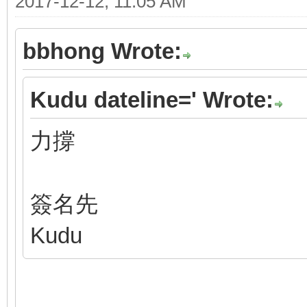
2017-12-12, 11:05 AM
bbhong Wrote:
Kudu dateline=' Wrote:
力撐
簽名先
Kudu