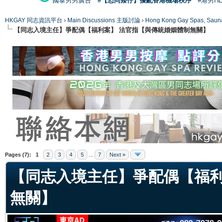
國泰男男廣告
#【恐同矮仔】擾亂香港機場秩序
#港男H
HKGAY 同志資訊平台
›
Main Discussions 主版討論
›
Hong Kong Gay Spas
【同志入境主任】爭配偶【福利案】 法官指【與傳統婚姻體制無關】
ge
Pages (7):
1
2
3
4
5
...
7
Next »
【同志入境主任】爭配偶【福利
無關】