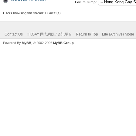
Forum Jump:
Users browsing this thread: 1 Guest(s)
Contact Us
HKGAY 同志網媒 / 資訊平台
Return to Top
Lite (Archive) Mode
Powered By
MyBB
, © 2002-2026
MyBB Group
.