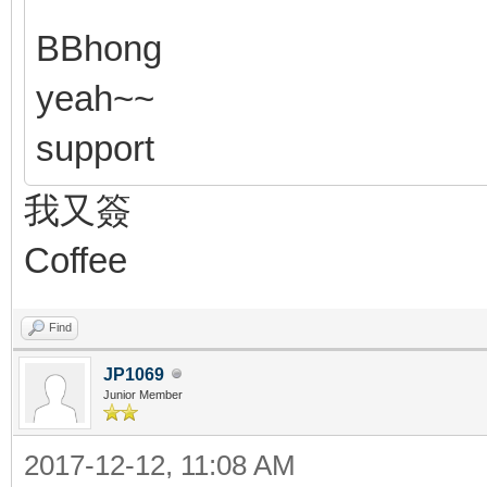
BBhong
yeah~~
support
我又簽
Coffee
Find
JP1069
Junior Member
2017-12-12, 11:08 AM