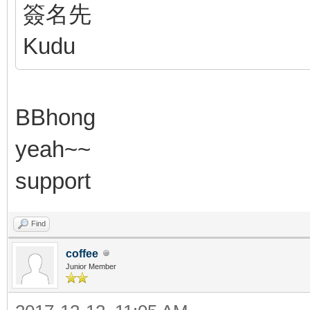
簽名先
Kudu
BBhong
yeah~~
support
Find
coffee
Junior Member