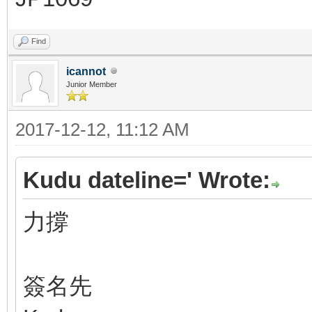
Find
icannot
Junior Member
2017-12-12, 11:12 AM
Kudu dateline=' Wrote:
力撐
簽名先