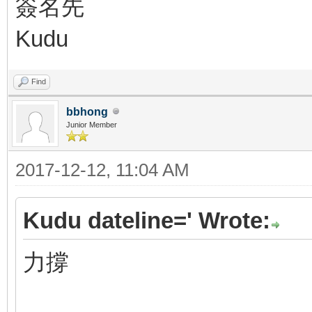
簽名先
Kudu
Find
bbhong
Junior Member
2017-12-12, 11:04 AM
Kudu dateline=' Wrote:
力撐