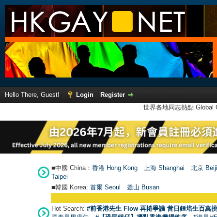
Hello There, Guest!
Login
Register
世界各地同志熱點 Global Ga
■中國 China：
香港 Hong Kong
上海 Shanghai
北京 Beij
Taipei
■韓國 Korea:
首爾 Seou
l
釜山 Busan
Hot Search:
#前香港先生 Flow 再捲爭議 昔日鍾培生百萬挑