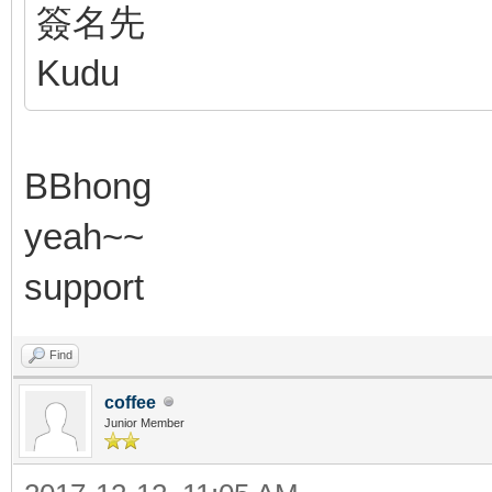
簽名先
Kudu
BBhong
yeah~~
support
Find
coffee
Junior Member