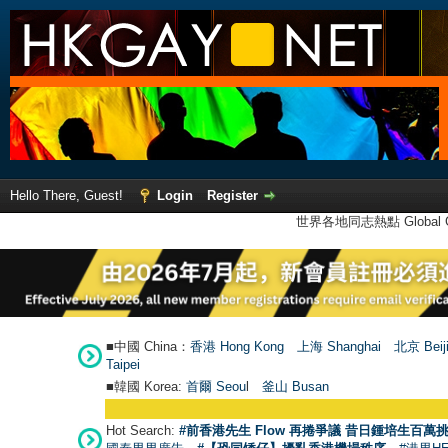
Hello There, Guest!
Login
Register
世界各地同志熱點 Global Ga
■中國 China：
香港 Hong Kong
上海 Shanghai
北京 Beij
Taipei
■韓國 Korea:
首爾 Seou
l
釜山 Busan
●
【
Hot Search:
#前香港先生 Flow 再捲爭議 昔日鍾培生百萬挑