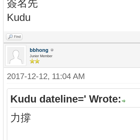
簽名先
Kudu
Find
bbhong
Junior Member
2017-12-12, 11:04 AM
Kudu dateline=' Wrote:
力撐