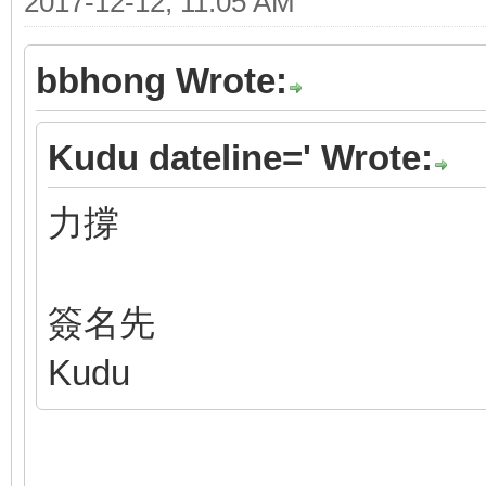
2017-12-12, 11:05 AM
bbhong Wrote:
Kudu dateline=' Wrote:
力撐
簽名先
Kudu