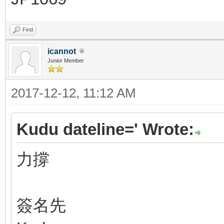
Find
icannot
Junior Member
2017-12-12, 11:12 AM
Kudu dateline=' Wrote:
力撐
簽名先