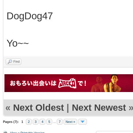
DogDog47
Yo~~
Find
«
Next Oldest
|
Next Newest
Pages (7):
1
2
3
4
5
...
7
Next »
View a Printable Version