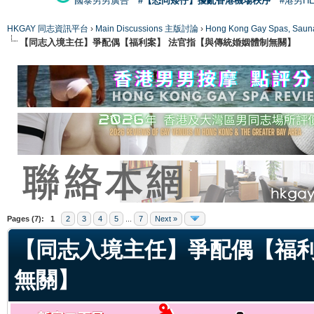
國泰男男廣告
#【恐同矮仔】擾亂香港機場秩序
#港男H
HKGAY 同志資訊平台
›
Main Discussions 主版討論
›
Hong Kong Gay Spas
【同志入境主任】爭配偶【福利案】 法官指【與傳統婚姻體制無關】
ge
Pages (7):
1
2
3
4
5
...
7
Next »
【同志入境主任】爭配偶【福利
無關】