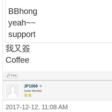
BBhong
yeah~~
support
我又簽
Coffee
Find
JP1069
Junior Member
2017-12-12, 11:08 AM