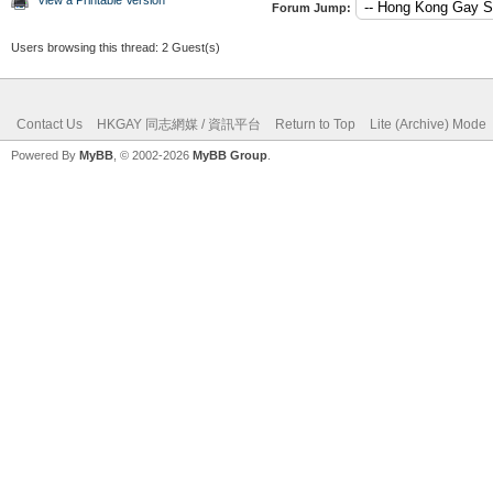
Forum Jump:
Users browsing this thread: 2 Guest(s)
Contact Us
HKGAY 同志網媒 / 資訊平台
Return to Top
Lite (Archive) Mode
Powered By
MyBB
, © 2002-2026
MyBB Group
.