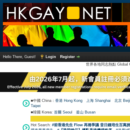
Hello There, Guest!
Login
Register
世界各地同志熱點 Global Ga
■中國 China：
香港 Hong Kong
上海 Shanghai
北京 Beij
Taipei
■韓國 Korea:
首爾 Seou
l
釜山 Busan
Hot Search:
#前香港先生 Flow 再捲爭議 昔日鍾培生百萬挑