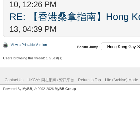
10, 12:26 PM
RE: 【香港桑拿指南】Hong Kong
13, 04:39 PM
View a Printable Version
Forum Jump:
Users browsing this thread: 1 Guest(s)
Contact Us
HKGAY 同志網媒 / 資訊平台
Return to Top
Lite (Archive) Mode
Powered By
MyBB
, © 2002-2026
MyBB Group
.