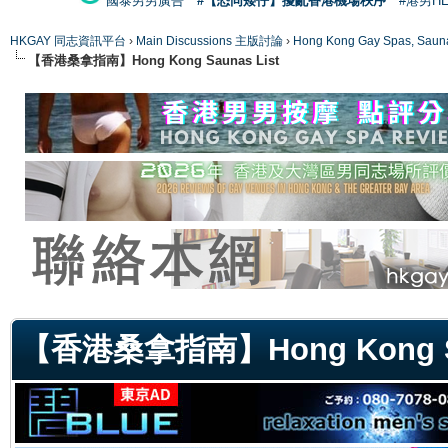
國泰男男廣告
#【恐同矮仔】擾亂香港機場秩序
#港男H
HKGAY 同志資訊平台
›
Main Discussions 主版討論
›
Hong Kong Gay Spas
【香港桑拿指南】Hong Kong Saunas List
ge
【香港桑拿指南】Hong Kong Sa