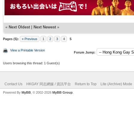
«
Next Oldest
|
Next Newest
»
Pages (5):
« Previous
1
2
3
4
5
View a Printable Version
Forum Jump:
Users browsing this thread: 1 Guest(s)
Contact Us
HKGAY 同志網媒 / 資訊平台
Return to Top
Lite (Archive) Mode
Powered By
MyBB
, © 2002-2026
MyBB Group
.