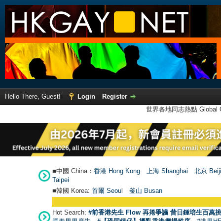
Hello There, Guest!
Login
Register
世界各地同志熱點 Global Ga
■中國 China：
香港 Hong Kong
上海 Shanghai
北京 Beij
Taipei
■韓國 Korea:
首爾 Seou
l
釜山 Busan
Hot Search:
#前香港先生 Flow 再捲爭議 昔日鍾培生百萬挑