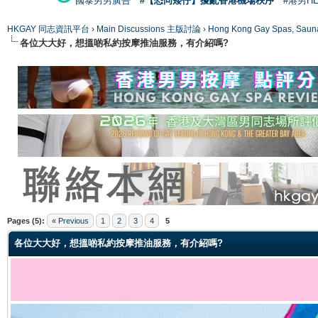
國泰男男廣告
#【恐同矮仔】擾亂香港機場秩序
#港男H
HKGAY 同志資訊平台
›
Main Discussions 主版討論
›
Hong Kong Gay Spas
各位大大好，想搵啲私約按摩推油服務，有介紹嗎?
ge
Pages (5):
« Previous
1
2
3
4
5
各位大大好，想搵啲私約按摩推油服務，有介紹嗎?