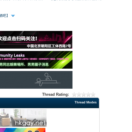
、酒吧】
Thread Rating:
Thread Modes