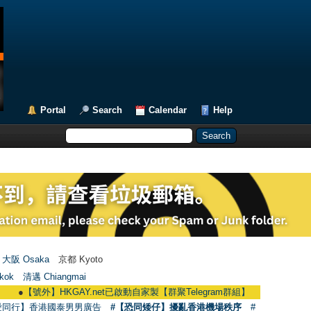
Portal
Search
Calendar
Help
大阪 Osaka
京都 Kyoto
kok
清邁 Chiangmai
【號外】HKGAY.net已啟動自家製【群聚Telegram群組】 HKGAY.net has already o
愛同行】香港國泰男男廣告
#【恐同矮仔】擾亂香港機場秩序
#