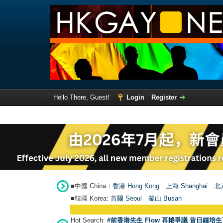
Hello There, Guest!
Login
Register
■中國 China：
香港 Hong Kong
上海 Shanghai
北京
■韓國 Korea:
首爾 Seou
l
釜山 Busan
Hot Search:
#前香港先生 Flow 再捲爭議 昔日鍾培生