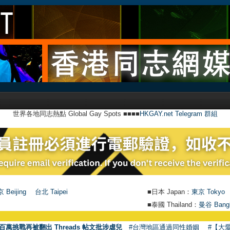
世界各地同志熱點 Global Gay Spots ■■■■
HKGAY.net Telegram 群組
 Beijing
台北 Taipei
■日本 Japan：
東京 Tokyo
■泰國 Thailand：
曼谷 Bang
●
百萬挑戰再被翻出 Threads 帖文批涉虐兒
#台灣地區通過同性婚姻
#【大