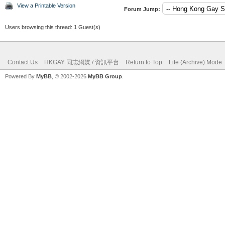
View a Printable Version
Forum Jump:
Users browsing this thread: 1 Guest(s)
Contact Us
HKGAY 同志網媒 / 資訊平台
Return to Top
Lite (Archive) Mode
Powered By
MyBB
, © 2002-2026
MyBB Group
.