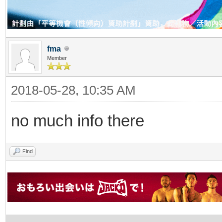
fma
Member
2018-05-28, 10:35 AM
no much info there
Find