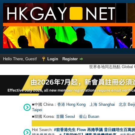
Hello There, Guest!
Login
Register
世界各地同志熱點 Global Ga
■中國 China：
香港 Hong Kong
上海 Shanghai
北京 Beij
Taipei
■韓國 Korea:
首爾 Seou
l
釜山 Busan
Hot Search:
#前香港先生 Flow 再捲爭議 昔日鍾培生百萬挑