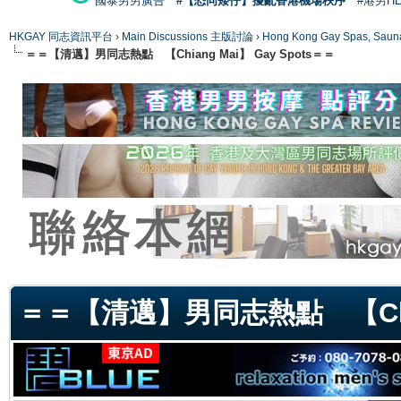
國泰男男廣告
#【恐同矮仔】擾亂香港機場秩序
#港男H
HKGAY 同志資訊平台
›
Main Discussions 主版討論
›
Hong Kong Gay Spas
＝＝【清邁】男同志熱點 【Chiang Mai】 Gay Spots＝＝
ge
＝＝【清邁】男同志熱點 【Chian